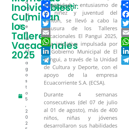
Compartir
a
Inolvidables:
creatividad y entusiasmo de
Compartir:
Co
m
Facebook
la niñez y juventud del
Culminan
or
cantón, se llevó a cabo la
a
Twitter
los
e
clausura de los Talleres
Email
Talleres
n
Vacacionales El Pangui 2025,
di
WhatsApp
Vacacionales
una iniciativa impulsada por
re
LinkedIn
ct
el Gobierno Municipal de El
2025
o
Telegram
Pangui, a través de la Unidad
a
de Cultura y Deporte, con el
g
apoyo de la empresa
o
s
Ecuacorriente S.A. (ECSA).
t
o
Durante 4 semanas
5
consecutivas (del 07 de julio
,
al 01 de agosto), más de 400
2
0
niños, niñas y jóvenes
2
desarrollaron sus habilidades