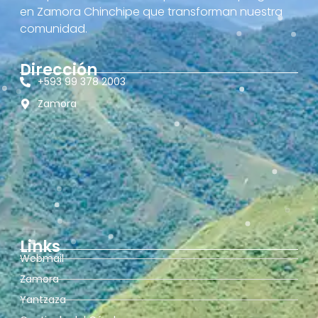
en Zamora Chinchipe que transforman nuestra
comunidad.
Dirección
+593 99 378 2003
Zamora
Links
Webmail
Zamora
Yantzaza