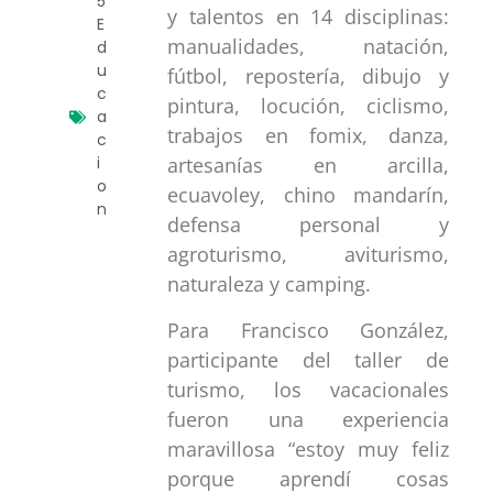
5
y talentos en 14 disciplinas:
E
manualidades, natación,
d
u
fútbol, repostería, dibujo y
c
pintura, locución, ciclismo,
a
trabajos en fomix, danza,
c
i
artesanías en arcilla,
o
ecuavoley, chino mandarín,
n
defensa personal y
agroturismo, aviturismo,
naturaleza y camping.
Para Francisco González,
participante del taller de
turismo, los vacacionales
fueron una experiencia
maravillosa “estoy muy feliz
porque aprendí cosas