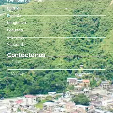
Centinela del Cóndor
El Pangui
Palanda
Nangaritza
Paquisha
Chinchipe
Yacuambi
Contáctanos
Enviar