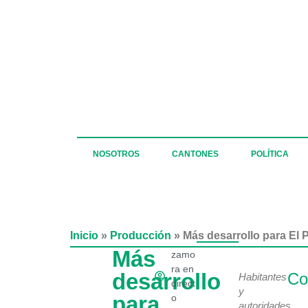
NOSOTROS
CANTONES
POLÍTICA
Inicio
»
Producción
»
Más desarrollo para El 
Más
zamo
ra en
desarrollo
Co
Habitantes
direct
y
para
o
autoridades