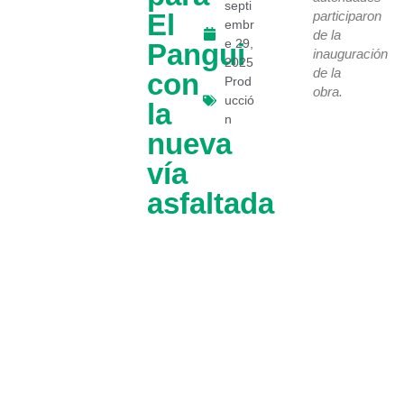
septi
El
participaron
embr
de la
e 29,
Pangui
inauguración
2025
de la
con
Prod
obra.
ucció
la
n
nueva
vía
asfaltada