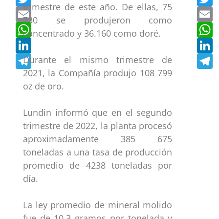
trimestre de este año. De ellas, 75
Email
E
730 se produjeron como
WhatsApp
W
concentrado y 36.160 como doré.
LinkedIn
L
Telegram
T
Durante el mismo trimestre de
2021, la Compañía produjo 108 799
oz de oro.
Lundin informó que en el segundo
trimestre de 2022, la planta procesó
aproximadamente 385 675
toneladas a una tasa de producción
promedio de 4238 toneladas por
día.
La ley promedio de mineral molido
fue de 10,3 gramos por tonelada y