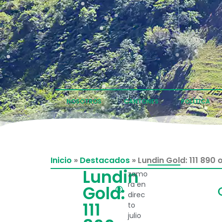
NOSOTROS
CANTONES
POLÍTICA
Inicio
»
Destacados
»
Lundin Gold: 111 890
Lundin
zamo
ra en
Gold:
direc
111
to
julio