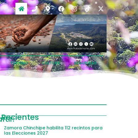
TURISMO
CULTURA
SEGURIDAD
ompartir
Recientes
tir:
acebook
Zamora Chinchipe habilita 112 recintos para
las Elecciones 2027
witter