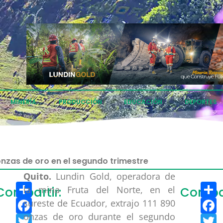
MINERÍA
PRODUCCIÓN
EDUCACIÓN
DEPORTES
 onzas de oro en el segundo trimestre
Quito.
Lundin Gold, operadora de
Compartir
C
la mina Fruta del Norte, en el
Compartir:
Compar
Facebook
F
sureste de Ecuador, extrajo 111 890
onzas de oro durante el segundo
Twitter
T