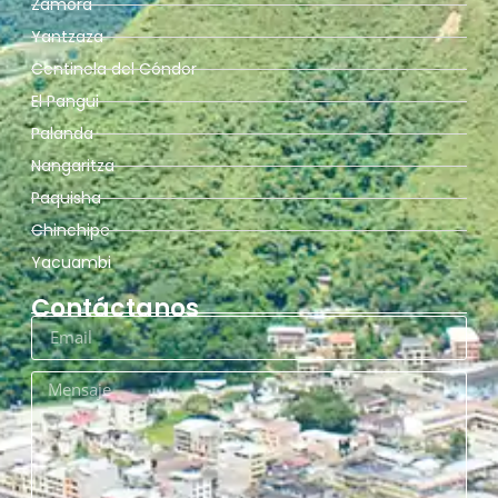
Zamora
Yantzaza
Centinela del Cóndor
El Pangui
Palanda
Nangaritza
Paquisha
Chinchipe
Yacuambi
Contáctanos