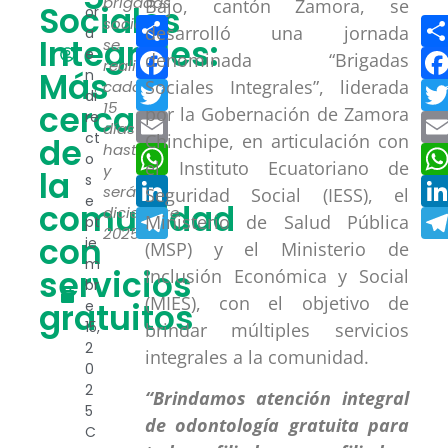
brigadas
Bajo, cantón Zamora, se
Sociales
or
Compartir
sociales
desarrolló una jornada
a
Integrales:
se
Facebook
e
denominada “Brigadas
realizan
Más
n
Sociales Integrales”, liderada
Twitter
cada
di
cerca
15
por la Gobernación de Zamora
re
Email
días
ct
Chinchipe, en articulación con
de
hasta
WhatsApp
o
el Instituto Ecuatoriano de
y
la
s
LinkedIn
serán
Seguridad Social (IESS), el
e
comunidad
diciembre
Telegram
Ministerio de Salud Pública
pt
2025.
con
ie
(MSP) y el Ministerio de
m
servicios
Inclusión Económica y Social
br
(MIES), con el objetivo de
gratuitos
e
15,
brindar múltiples servicios
2
integrales a la comunidad.
0
2
“Brindamos atención integral
5
de odontología gratuita para
C