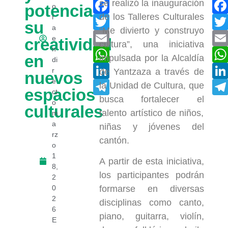
Facebook
se realizó la inauguración
potencia
o
de los Talleres Culturales
r
Twitter
su
a
“Me divierto y construyo
Email
e
creatividad
cultura”, una iniciativa
n
WhatsApp
en
impulsada por la Alcaldía
di
LinkedIn
r
de Yantzaza a través de
nuevos
e
Telegram
la Unidad de Cultura, que
espacios
ct
busca fortalecer el
o
culturales
talento artístico de niños,
m
a
niñas y jóvenes del
rz
cantón.
o
1
A partir de esta iniciativa,
8,
los participantes podrán
2
0
formarse en diversas
2
disciplinas como canto,
6
piano, guitarra, violín,
E