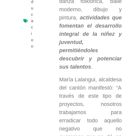
danza folklórica, baile
d
u
moderno, dibujo y
c
pintura,
actividades que
a
fomentan el desarrollo
c
i
integral de la niñez y
o
juventud,
n
permitiéndoles
descubrir y potenciar
sus talentos
.
María Lalangui, alcaldesa
del cantón manifestó: “A
través de este tipo de
proyectos, nosotros
trabajamos para
erradicar todo aquello
negativo que no