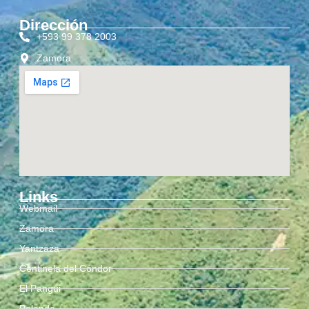
Dirección
+593 99 378 2003
Zamora
Links
Webmail
Zamora
Yantzaza
Centinela del Cóndor
El Pangui
Palanda