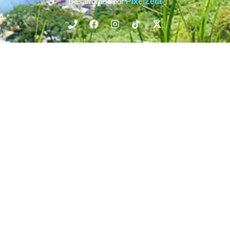
Desarrollado por
PixelZeta