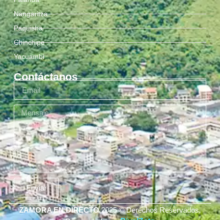
Nangaritza
Paquisha
Chinchipe
Yacuambi
Contáctanos
Enviar
ZAMORA EN DIRECTO
2025 © Derechos Reservados.