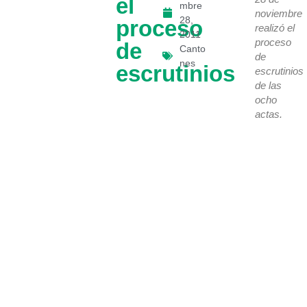
el
mbre
noviembre
28,
proceso
realizó el
2011
proceso
de
Canto
de
nes
escrutinios
escrutinios
de las
ocho
actas.