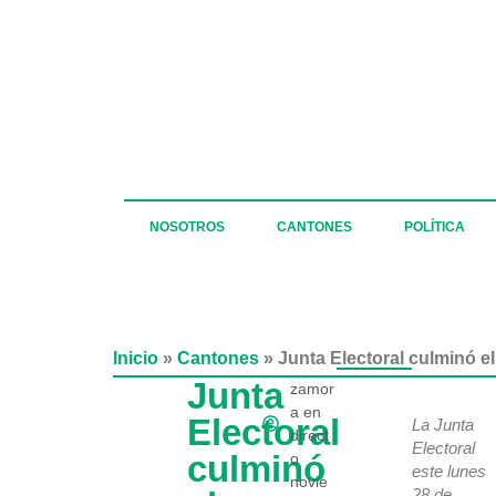
NOSOTROS
CANTONES
POLÍTICA
Inicio
»
Cantones
»
Junta Electoral culminó e
Junta
zamor
a en
Electoral
La Junta
direct
Electoral
culminó
o
este lunes
novie
28 de