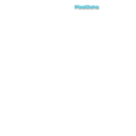
ZAMORA EN DIRECTO
2025 © Derechos Reservados.
PixelZeta
Desarrollado por