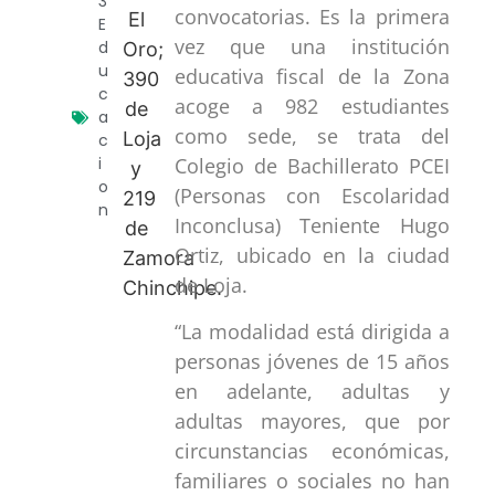
3
convocatorias. Es la primera
E
vez que una institución
d
u
educativa fiscal de la Zona
c
acoge a 982 estudiantes
a
como sede, se trata del
c
i
Colegio de Bachillerato PCEI
o
(Personas con Escolaridad
n
Inconclusa) Teniente Hugo
Ortiz, ubicado en la ciudad
de Loja.
“La modalidad está dirigida a
personas jóvenes de 15 años
en adelante, adultas y
adultas mayores, que por
circunstancias económicas,
familiares o sociales no han