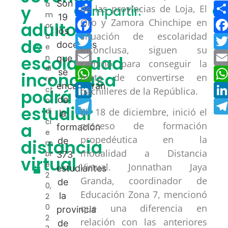
Compartir
a
y
de las provincias de Loja, El
Compartir:
Co
m
Facebook
Oro y Zamora Chinchipe en
adultos
or
situación de escolaridad
a
Twitter
de
e
inconclusa, siguen su
Email
escolaridad
n
camino para conseguir la
di
WhatsApp
inconclusa
meta de convertirse en
re
LinkedIn
ct
bachilleres de la República.
podrá
o
Telegram
estudiar
di
El 18 de diciembre, inició el
ci
a
proceso de formación
e
propedéutica en la
distancia
m
modalidad a Distancia
br
virtual
e
Virtual. Jonnathan Jaya
2
Granda, coordinador de
0,
Educación Zona 7, mencionó
2
0
que una diferencia en
2
relación con las anteriores