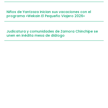
Niños de Yantzaza inician sus vacaciones con el
programa «Wekain El Pequeño Viajero 2026»
Judicatura y comunidades de Zamora Chinchipe se
unen en inédita mesa de diálogo
Compartimos historias inspiradoras de progreso
en Zamora Chinchipe que transforman nuestra
comunidad.