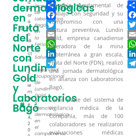
Compartir
a
dermatológicas
principio fundamental de
Compartir:
Co
Stand
m
Facebook
de
Trabajo con Seguridad y su
en
or
Laboratorios
compromiso con una
a
Twitter
Fruta
Bagó
e
cultura preventiva, Lundin
en
Email
del
n
Gold, empresa canadiense
la
di
WhatsApp
Norte
Feria
operadora de la mina
re
de
LinkedIn
ct
subterránea a gran escala,
con
Salud
o
Telegram
Fruta del Norte (FDN), realizó
y
Lundin
s
Seguridad
una jornada dermatológica
e
Gold
Ocupacional
en alianza con Laboratorios
pt
de
y
ie
Bagó.
Lundin
m
Laboratorios
Gold.
br
Como parte del sistema de
2.
Bagó
e
vigilancia médica de la
Atención
2
dermatológica
Compañía, más de 100
4,
en
2
colaboradores se realizaron
el
0
evaluaciones médicas
campamento