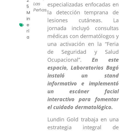
2
Las
especializadas enfocadas en
5
Peñas.
la detección temprana de
M
in
lesiones cutáneas. La
e
jornada incluyó consultas
rí
médicas con dermatólogos y
a
una activación en la “Feria
de Seguridad y Salud
Ocupacional”.
En este
espacio, Laboratorios Bagó
instaló un stand
informativo e implementó
un escáner facial
interactivo para fomentar
el cuidado dermatológico.
Lundin Gold trabaja en una
estrategia integral de