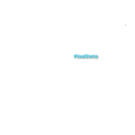
Enviar
ZAMORA EN DIRECTO
2025 © Derechos Reservados.
PixelZeta
Desarrollado por