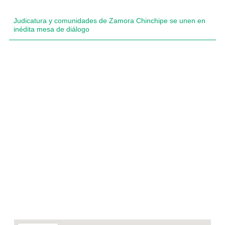
Judicatura y comunidades de Zamora Chinchipe se unen en
inédita mesa de diálogo
Compartimos historias inspiradoras de progreso en
Zamora Chinchipe que transforman nuestra
comunidad.
Dirección
+593 99 378 2003
Zamora