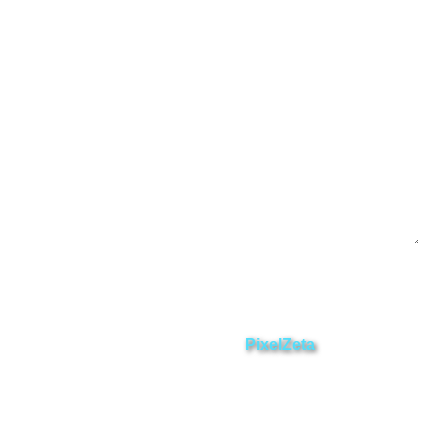
Yacuambi
Contáctanos
Enviar
ZAMORA EN DIRECTO
2025 © Derechos Reservados.
Desarrollado por
PixelZeta