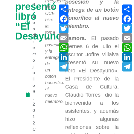
Presidente
presentó
o
Compartir
de la
r
libró
CCE
Facebook
a
hizo
e
“El
Twitter
la
n
toma
Desayuno”
di
Email
Zamora.
El pasado
de
r
posesión
WhatsApp
viernes 6 de julio el
e
y la
ct
escritor Joffre Villalva
LinkedIn
entrega
o
presentó su nuevo
de
Telegram
j
un
libro «El Desayuno».
u
botón
El Presidente de la
li
honorífico
o
Casa de Cultura,
al
9
Claudio Torres dio la
nuevo
,
miembro.
bienvenida a los
2
0
asistentes, y además
1
hizo algunas
2
reflexiones sobre la
C