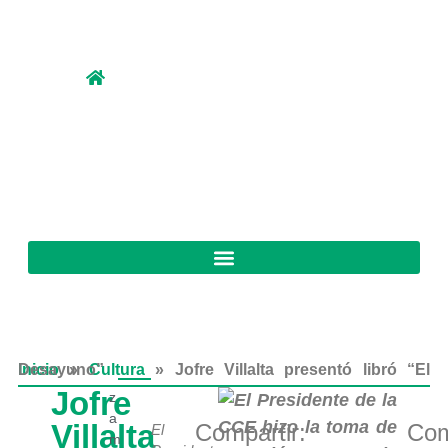
Inicio
Jofre Villalta presentó libró “El Desayuno”
»
Cultura
»
Jofre
z
a
Villalta
Compartir:
Com
El
m