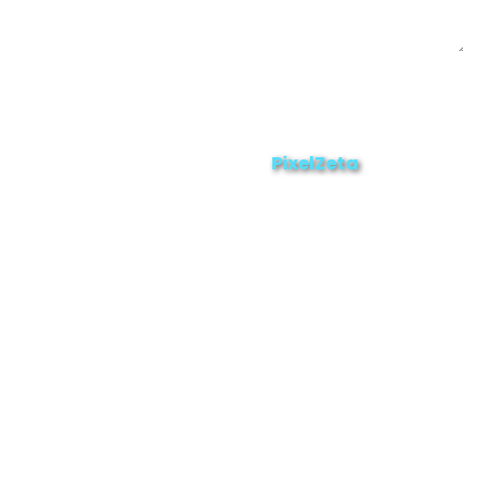
Enviar
ZAMORA EN DIRECTO
2025 © Derechos Reservados.
PixelZeta
Desarrollado por