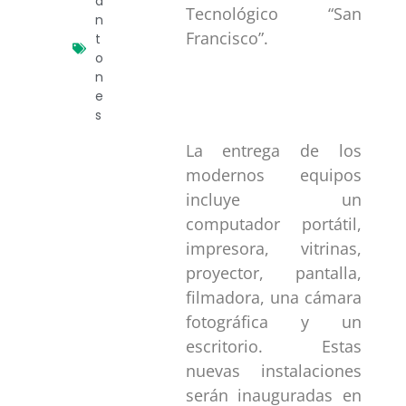
a
Tecnológico “San
n
Francisco”.
t
o
n
e
s
La entrega de los
modernos equipos
incluye un
computador portátil,
impresora, vitrinas,
proyector, pantalla,
filmadora, una cámara
fotográfica y un
escritorio. Estas
nuevas instalaciones
serán inauguradas en