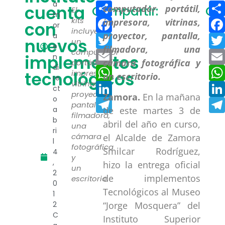
Compartir
a
cuenta
Compartir:
Co
El
m
Facebook
kits
con
or
incluye
a
Twitter
nuevos
un
e
computador
Email
implementos
n
portátil,
di
WhatsApp
tecnológicos
impresora,
re
vitrinas,
LinkedIn
ct
proyector,
Zamora.
En la mañana
o
Telegram
pantalla,
a
de este martes 3 de
filmadora,
b
abril del año en curso,
una
ri
cámara
el Alcalde de Zamora
l
fotográfica
Smilcar Rodríguez,
4
y
,
hizo la entrega oficial
un
2
de implementos
escritorio.
0
Tecnológicos al Museo
1
2
“Jorge Mosquera” del
C
Instituto Superior