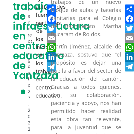
trabajos de un nuevo
trabajos
or
Compartir
bloque de aulas y baterías
a
de
Facebook
e
sanitarias para el Colegio
infraestructura
n
de Bachillerato Martha
Twitter
di
en
Bucaram de Roldós.
re
Email
ct
centro
WhatsApp
Martín Jiménez, alcalde de
o
educativo
a
Yantzaza, sostuvo que “el
LinkedIn
g
de
propósito es dejar una
Telegram
o
huella a favor del sector de
Yantzaza
s
la educación del cantón.
t
o
Gracias a todos quienes,
2
con su colaboración,
7
paciencia y apoyo, nos han
,
2
permitido hacer realidad
0
esta obra tan relevante,
2
para la juventud que se
2