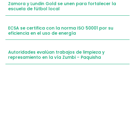
Zamora y Lundin Gold se unen para fortalecer la
escuela de fútbol local
ECSA se certifica con la norma ISO 50001 por su
eficiencia en el uso de energía
Autoridades evalúan trabajos de limpieza y
represamiento en la vía Zumbi – Paquisha
Compartimos historias inspiradoras de progreso
en Zamora Chinchipe que transforman nuestra