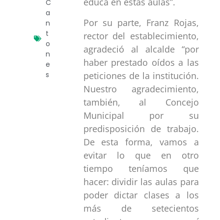
educa en estas aulas”.
C
a
Por su parte, Franz Rojas,
n
t
rector del establecimiento,
o
agradeció al alcalde “por
n
haber prestado oídos a las
e
peticiones de la institución.
s
Nuestro agradecimiento,
también, al Concejo
Municipal por su
predisposición de trabajo.
De esta forma, vamos a
evitar lo que en otro
tiempo teníamos que
hacer: dividir las aulas para
poder dictar clases a los
más de setecientos