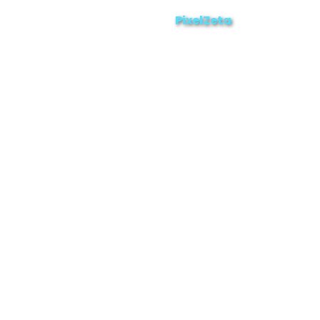
ZAMORA EN DIRECTO
2025 © Derechos Reservados.
PixelZeta
Desarrollado por