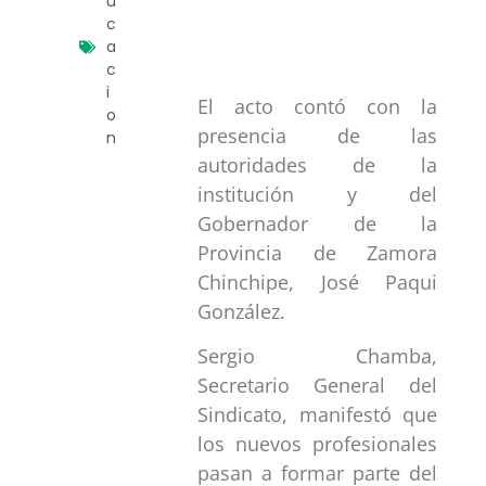
u
c
a
c
i
El acto contó con la
o
presencia de las
n
autoridades de la
institución y del
Gobernador de la
Provincia de Zamora
Chinchipe, José Paqui
González.
Sergio Chamba,
Secretario General del
Sindicato, manifestó que
los nuevos profesionales
pasan a formar parte del