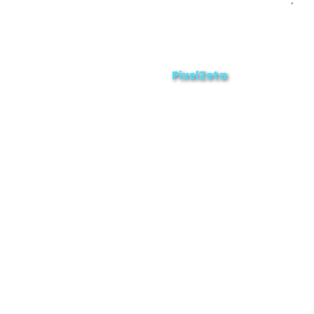
Enviar
ZAMORA EN DIRECTO
2025 © Derechos Reservados.
PixelZeta
Desarrollado por