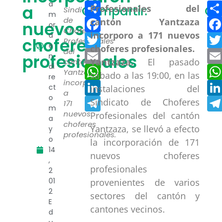
Compartir
a
a
Compartir:
Co
Sindicato
m
Facebook
de
nuevos
or
Choferes
a
Twitter
choferes
Profesionales
e
del
Email
profesionales
n
Yantzaza.
El pasado
cantón
di
WhatsApp
Yantzaza
sábado a las 19:00, en las
re
incorporo
LinkedIn
ct
instalaciones del
a
o
Telegram
Sindicato de Choferes
171
m
nuevos
Profesionales del cantón
a
choferes
Yantzaza, se llevó a efecto
y
profesionales.
o
la incorporación de 171
14
nuevos choferes
,
profesionales
2
01
provenientes de varios
2
sectores del cantón y
E
cantones vecinos.
d