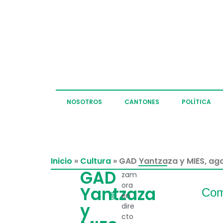
NOSOTROS
CANTONES
POLÍTICA
Inicio
»
Cultura
»
GAD Yantzaza y MIES, aga
GAD
zam
ora
Yantzaza
Com
en
y
dire
cto