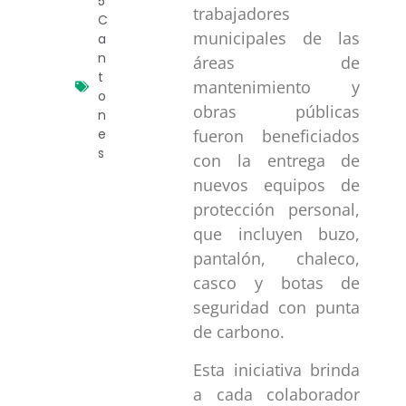
5
trabajadores
C
municipales de las
a
n
áreas de
t
mantenimiento y
o
obras públicas
n
e
fueron beneficiados
s
con la entrega de
nuevos equipos de
protección personal,
que incluyen buzo,
pantalón, chaleco,
casco y botas de
seguridad con punta
de carbono.
Esta iniciativa brinda
a cada colaborador