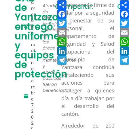
Compartir
a
de
compromiso firme de
Compartir:
Com
Alrededor
m
Facebook
de
velar por la seguridad
Yantzaza
or
200
y bienestar de su
a
Twitter
entregó
trabajadores
e
personal, el
municipales
Email
uniformes
n
Departamento de
de
di
WhatsApp
y
las
Seguridad y Salud
re
áreas
LinkedIn
ct
Ocupacional del
equipos
de
o
Telegram
Municipio de
mantenimiento
de
n
y
Yantzaza continúa
o
protección
obras
fortaleciendo sus
vi
públicas
e
acciones para
fueron
m
proteger a quienes
beneficiados.
br
día a día trabajan por
e
7,
el desarrollo del
2
cantón.
0
2
Alrededor de 200