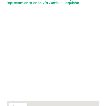
represamiento en la vía Zumbi – Paquisha
Compartimos historias inspiradoras de progreso
en Zamora Chinchipe que transforman nuestra
comunidad.
Dirección
+593 99 378 2003
Zamora