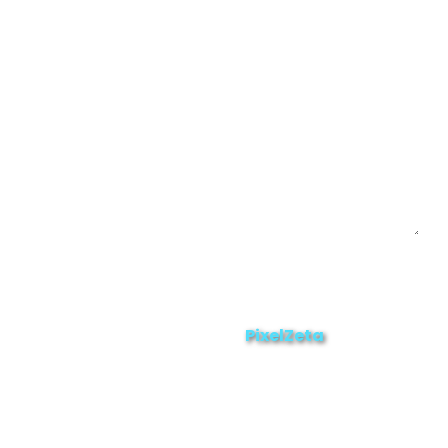
Yacuambi
Contáctanos
Enviar
ZAMORA EN DIRECTO
2025 © Derechos Reservados.
PixelZeta
Desarrollado por