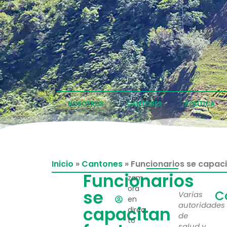
NOSOTROS
CANTONES
POLÍTICA
Inicio
»
Cantones
»
Funcionarios se capaci
Funcionarios
zam
ora
se
C
Varias
en
autoridades
capacitan
direc
de
to
salud y