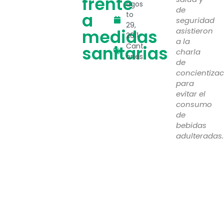
frente
agos
de
a
to
seguridad
29,
medidas
asistieron
2011
a la
Cant
sanitarias
charla
ones
de
concientizac
para
evitar el
consumo
de
bebidas
adulteradas.