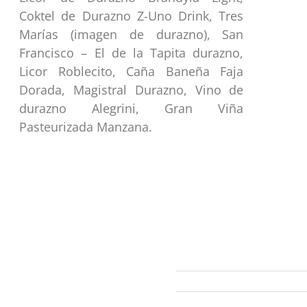
Coktel de Durazno Z-Uno Drink, Tres
Marías (imagen de durazno), San
Francisco – El de la Tapita durazno,
Licor Roblecito, Caña Baneña Faja
Dorada, Magistral Durazno, Vino de
durazno Alegrini, Gran Viña
Pasteurizada Manzana.
ección
Links
593 99 378 2003
Webmail
Zamora
amora