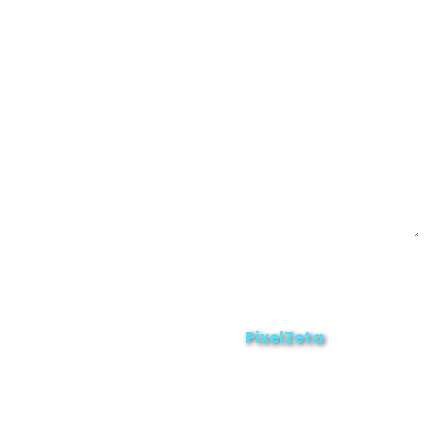
Yacuambi
Contáctanos
Enviar
ZAMORA EN DIRECTO
2025 © Derechos Reservados.
PixelZeta
Desarrollado por