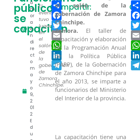
Compartir
a
públicos
Compartir:
Co
El
m
Facebook
evento
se
or
tuvo
a
Twitter
capacitan
lugar
e
Zamora.
El taller de
en
Email
n
capacitación y elaboración
el
di
WhatsApp
salón
de la Programación Anual
re
de
LinkedIn
ct
de la Política Pública
la
o
Telegram
(PAPP), de la Gobernación
gobernación
m
de
de Zamora Chinchipe para
a
Zamora
el año 2013, se imparte a
y
Chinchipe.
o
funcionarios del Ministerio
9,
del Interior de la provincia.
2
01
2
E
d
u
La capacitación tiene una