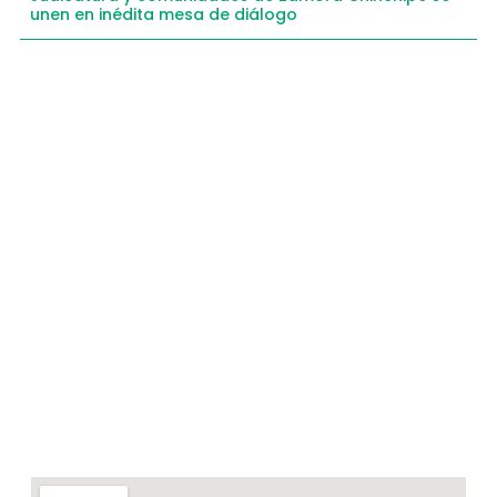
unen en inédita mesa de diálogo
Compartimos historias inspiradoras de progreso
en Zamora Chinchipe que transforman nuestra
comunidad.
Dirección
+593 99 378 2003
Zamora