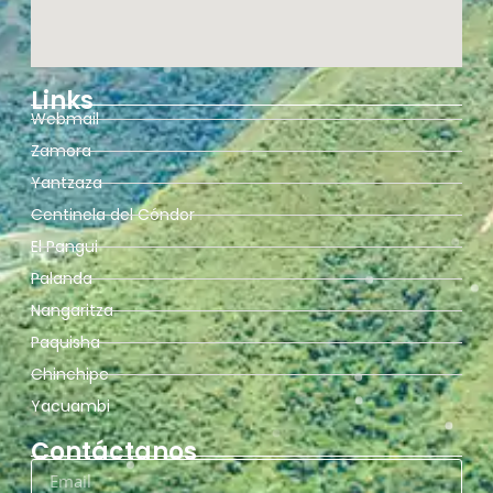
Links
Webmail
Zamora
Yantzaza
Centinela del Cóndor
El Pangui
Palanda
Nangaritza
Paquisha
Chinchipe
Yacuambi
Contáctanos