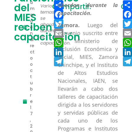
Compartir
a
del
Compartir:
Co
Varios
m
Facebook
temas
MIES
or
se
a
Twitter
reciben
abordan
Zamora.
Luego del
e
durante
Email
convenio suscrito entre
capacitación
n
la
di
WhatsApp
el Ministerio de
capacitación.
re
Inclusión Económica y
LinkedIn
ct
Social, MIES, Zamora
o
Telegram
o
Chinchipe, y el Instituto
c
de Altos Estudios
t
Nacionales, IAEN, se
u
llevarán a cabo dos
b
r
talleres de capacitación
e
dirigida a los servidores
1
y servidas públicas de
7
,
cada uno de los
2
Programas e Institutos