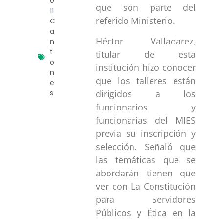
0
que son parte del
11
referido Ministerio.
C
a
Héctor Valladarez,
n
t
titular de esta
o
institución hizo conocer
n
que los talleres están
e
dirigidos a los
s
funcionarios y
funcionarias del MIES
previa su inscripción y
selección. Señaló que
las temáticas que se
abordarán tienen que
ver con La Constitución
para Servidores
Públicos y Ética en la