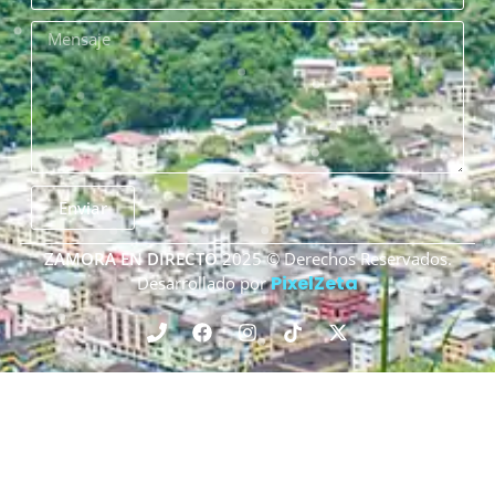
Enviar
ZAMORA EN DIRECTO
2025 © Derechos Reservados.
PixelZeta
Desarrollado por