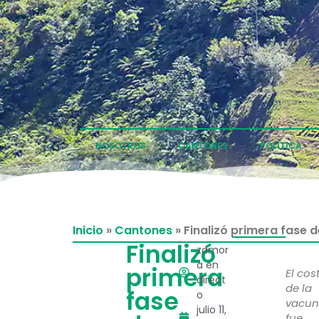
NOSOTROS
CANTONES
POLÍTICA
Inicio
»
Cantones
»
Finalizó primera fase 
Finalizó
zamor
a en
primera
El cos
direct
de la
fase
o
vacu
julio 11,
fue