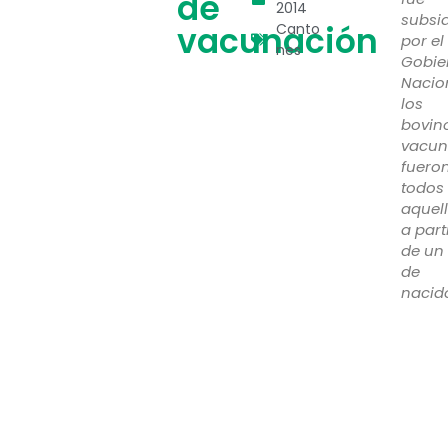
de
2014
subsi
vacunación
Canto
por el
nes
Gobie
Nacio
los
bovin
vacun
fuero
todos
aquel
a part
de un 
de
nacid