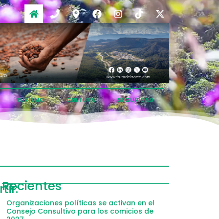
TURISMO
CULTURA
SEGURIDAD
ompartir
Recientes
ir:
acebook
Organizaciones políticas se activan en el
Consejo Consultivo para los comicios de
witter