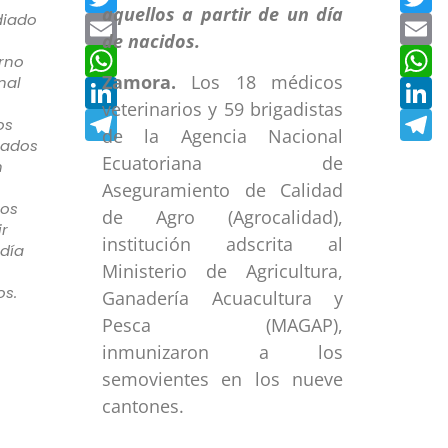
diado
Email
E
WhatsApp
W
rno
Zamora.
Los 18 médicos
nal
LinkedIn
L
veterinarios y 59 brigadistas
Telegram
T
os
de la Agencia Nacional
ados
Ecuatoriana de
n
Aseguramiento de Calidad
los
de Agro (Agrocalidad),
ir
institución adscrita al
día
Ministerio de Agricultura,
os.
Ganadería Acuacultura y
Pesca (MAGAP),
inmunizaron a los
semovientes en los nueve
cantones.