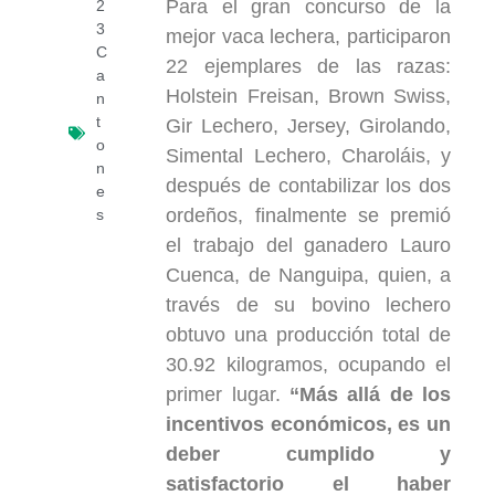
Para el gran concurso de la
2
3
mejor vaca lechera, participaron
C
22 ejemplares de las razas:
a
Holstein Freisan, Brown Swiss,
n
t
Gir Lechero, Jersey, Girolando,
o
Simental Lechero, Charoláis, y
n
después de contabilizar los dos
e
ordeños, finalmente se premió
s
el trabajo del ganadero Lauro
Cuenca, de Nanguipa, quien, a
través de su bovino lechero
obtuvo una producción total de
30.92 kilogramos, ocupando el
primer lugar.
“Más allá de los
incentivos económicos, es un
deber cumplido y
satisfactorio el haber