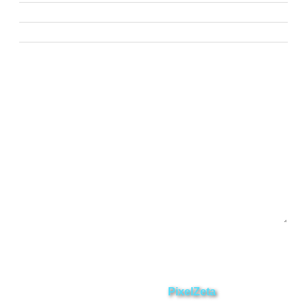
Nangaritza
Paquisha
Chinchipe
Yacuambi
Contáctanos
Enviar
ZAMORA EN DIRECTO
2025 © Derechos Reservados.
Desarrollado por
PixelZeta