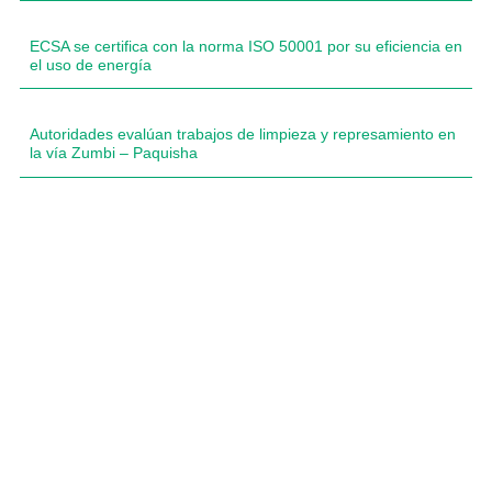
ECSA se certifica con la norma ISO 50001 por su eficiencia en
el uso de energía
Autoridades evalúan trabajos de limpieza y represamiento en
la vía Zumbi – Paquisha
Compartimos historias inspiradoras de progreso en
Zamora Chinchipe que transforman nuestra
comunidad.