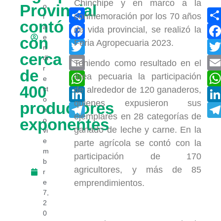
Chinchipe y en marco a la
Provincial
o
Compartir
conmemoración por los 70 años
r
contó
Facebook
a
de vida provincial, se realizó la
e
con
Feria Agropecuaria 2023.
Twitter
n
cerca
di
Email
Teniendo como resultado en el
r
de
WhatsApp
área pecuaria la participación
e
400
ct
de alrededor de 120 ganaderos,
LinkedIn
o
quienes expusieron sus
productores
Telegram
n
ejemplares en 28 categorías de
exponentes
o
ganado de leche y carne. En la
vi
e
parte agrícola se contó con la
m
participación de 170
b
agricultores, y más de 85
r
e
emprendimientos.
7,
2
0