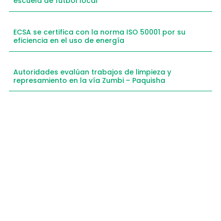
escuela de fútbol local
ECSA se certifica con la norma ISO 50001 por su
eficiencia en el uso de energía
Autoridades evalúan trabajos de limpieza y
represamiento en la vía Zumbi – Paquisha
Compartimos historias inspiradoras de progreso
en Zamora Chinchipe que transforman nuestra