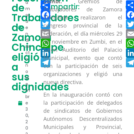
Zumbi.
Gremios de
Compartir
a
de
Compartir:
Co
m
Trabajadores de Zamora
Facebook
Trabajadores
or
Chinchipe realizaron el
a
Twitter
de
congreso provincial de la
e
Email
Federación, el día miércoles 29
Zamora
n
di
WhatsApp
de noviembre en Zumbi, en el
Chinchipe
re
Salón Auditorio del Palacio
LinkedIn
ct
eligió
Municipal, evento que contó
o
Telegram
a
n
con la participación de seis
o
sus
organizaciones y eligió una
vi
nueva directiva.
dignidades
e
m
En la inauguración contó con
br
la participación de delegados
e
3
de sindicatos de Gobiernos
0,
Autónomos Descentralizados
2
Municipales y Provincial,
0