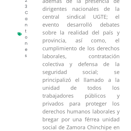
además de la presencia de
2
3
dirigentes nacionales de la
C
central sindical UGTE; el
a
evento desarrolló debates
n
t
sobre la realidad del país y
o
provincia, así como, el
n
cumplimiento de los derechos
e
laborales, contratación
s
colectiva y defensa de la
seguridad social; se
principalizó el llamado a la
unidad de todos los
trabajadores públicos y
privados para proteger los
derechos humanos laborales y
bregar por una férrea unidad
social de Zamora Chinchipe en