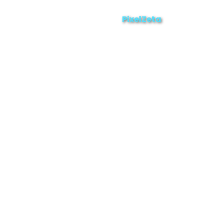
ZAMORA EN DIRECTO
2025 © Derechos Reservados.
PixelZeta
Desarrollado por