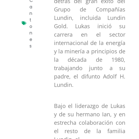
detrás del gran éxito del
C
a
Grupo de Compañías
n
Lundin, incluida Lundin
t
Gold. Lukas inició su
o
n
carrera en el sector
e
internacional de la energía
s
y la minería a principios de
la década de 1980,
trabajando junto a su
padre, el difunto Adolf H.
Lundin.
Bajo el liderazgo de Lukas
y de su hermano Ian, y en
estrecha colaboración con
el resto de la familia