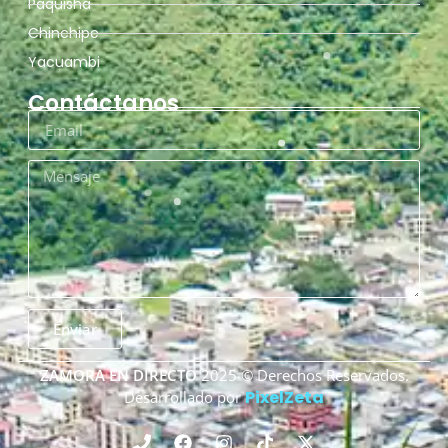
Paquisha
Chinchipe
Yacuambi
Contáctanos
Enviar
ZAMORA EN DIRECTO
2025 © Derechos Reservados.
PixelZeta
Desarrollado por