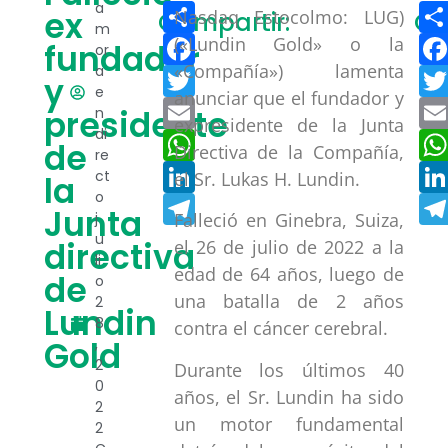
Compartir
a
ex
Nasdaq Estocolmo: LUG)
Compartir:
Co
m
Facebook
(«Lundin Gold» o la
fundador
or
«Compañía») lamenta
a
Twitter
y
e
anunciar que el fundador y
Email
presidente
n
expresidente de la Junta
di
WhatsApp
de
Directiva de la Compañía,
re
LinkedIn
ct
el Sr. Lukas H. Lundin.
la
o
Telegram
Junta
j
Falleció en Ginebra, Suiza,
u
directiva
el 26 de julio de 2022 a la
li
edad de 64 años, luego de
de
o
una batalla de 2 años
2
Lundin
8
contra el cáncer cerebral.
Gold
,
2
Durante los últimos 40
0
años, el Sr. Lundin ha sido
2
un motor fundamental
2