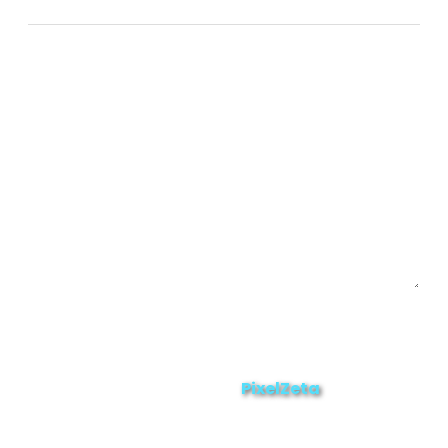
Chinchipe
Yacuambi
Contáctanos
Enviar
ZAMORA EN DIRECTO
2025 © Derechos Reservados.
PixelZeta
Desarrollado por