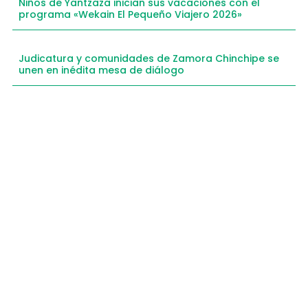
Niños de Yantzaza inician sus vacaciones con el
programa «Wekain El Pequeño Viajero 2026»
Judicatura y comunidades de Zamora Chinchipe se
unen en inédita mesa de diálogo
Compartimos historias inspiradoras de progreso
en Zamora Chinchipe que transforman nuestra
comunidad.
Dirección
+593 99 378 2003