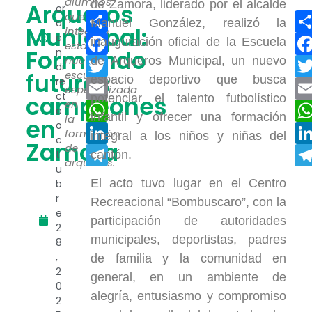
alumnos
de Zamora, liderado por el alcalde
Arqueros
or
que
Compartir
a
Manuel González, realizó la
Municipal:
integran
e
Facebook
inauguración oficial de la Escuela
esta
Formando
n
nueva
de Arqueros Municipal, un nuevo
Twitter
di
futuros
escuela
espacio deportivo que busca
re
Email
especializada
ct
campeones
potenciar el talento futbolístico
en
WhatsApp
o
infantil y ofrecer una formación
la
en
o
LinkedIn
formación
integral a los niños y niñas del
c
Zamora
de
Telegram
t
cantón.
arqueros.
u
El acto tuvo lugar en el Centro
b
r
Recreacional “Bombuscaro”, con la
e
participación de autoridades
2
municipales, deportistas, padres
8
,
de familia y la comunidad en
2
general, en un ambiente de
0
alegría, entusiasmo y compromiso
2