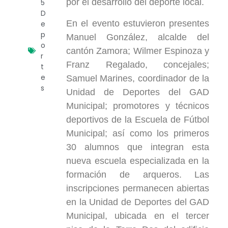
por el desarrollo del deporte local.
5
D
En el evento estuvieron presentes
e
p
Manuel González, alcalde del
o
cantón Zamora; Wilmer Espinoza y
r
Franz Regalado, concejales;
t
e
Samuel Marines, coordinador de la
s
Unidad de Deportes del GAD
Municipal; promotores y técnicos
deportivos de la Escuela de Fútbol
Municipal; así como los primeros
30 alumnos que integran esta
nueva escuela especializada en la
formación de arqueros. Las
inscripciones permanecen abiertas
en la Unidad de Deportes del GAD
Municipal, ubicada en el tercer