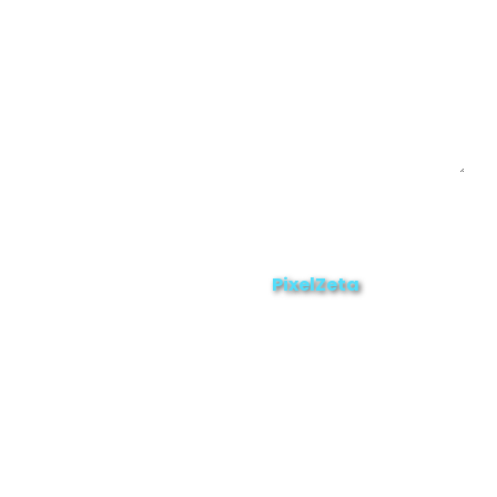
Enviar
ZAMORA EN DIRECTO
2025 © Derechos Reservados.
PixelZeta
Desarrollado por