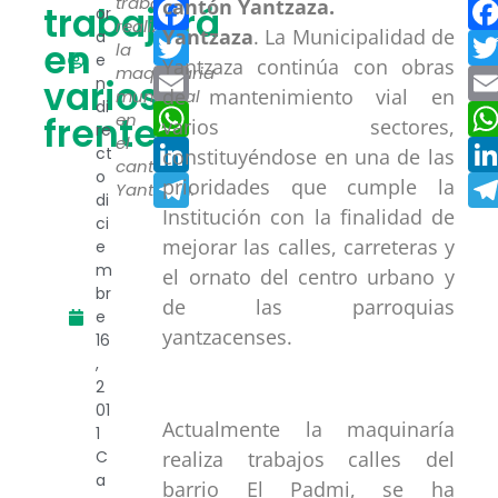
Facebook
trabajos
trabajará
or
realizará
Yantzaza
. La Municipalidad de
a
Twitter
en
la
e
Yantzaza continúa con obras
maquinaria
Email
varios
n
de mantenimiento vial en
municipal
di
WhatsApp
frentes
en
varios sectores,
re
el
LinkedIn
ct
constituyéndose en una de las
cantón
o
Telegram
prioridades que cumple la
Yantzaza.
di
Institución con la finalidad de
ci
mejorar las calles, carreteras y
e
m
el ornato del centro urbano y
br
de las parroquias
e
yantzacenses.
16
,
2
01
Actualmente la maquinaría
1
realiza trabajos calles del
C
a
barrio El Padmi, se ha