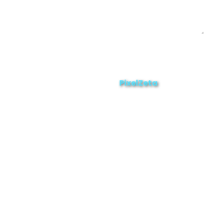
Enviar
ZAMORA EN DIRECTO
2025 © Derechos Reservados.
PixelZeta
Desarrollado por