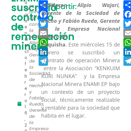
Compartir
a
suscribió
Compartir:
Co
La
m
Facebook
firma
contrató
or
del
a
Twitter
de
contrato
e
la
Email
remediación
n
realizaron
di
WhatsApp
minera
Alipio
Paquisha
. Este miércoles 15 de
re
Wajari,
LinkedIn
ct
febrero se suscribió un
Gerente
o
Telegram
contrato de operación Minera
de
f
la
entre la Asociación “KENKUIM
e
Sociedad
KURI NUNKA” y la Empresa
b
de
r
Nacional Minera ENAMI EP bajo
Hecho
e
un contexto de un proyecto
y
r
Fabián
social, técnicamente realizable
o
Rueda,
1
y rentable para la sociedad que
Gerente
6
habita en el lugar.
de
,
la
2
Empresa