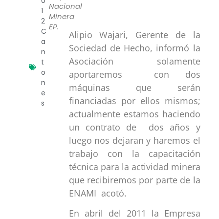
0
Nacional
1
Minera
2
EP.
C
Alipio Wajari, Gerente de la
a
Sociedad de Hecho, informó la
n
Asociación solamente
t
o
aportaremos con dos
n
máquinas que serán
e
financiadas por ellos mismos;
s
actualmente estamos haciendo
un contrato de dos años y
luego nos dejaran y haremos el
trabajo con la capacitación
técnica para la actividad minera
que recibiremos por parte de la
ENAMI acotó.
En abril del 2011 la Empresa