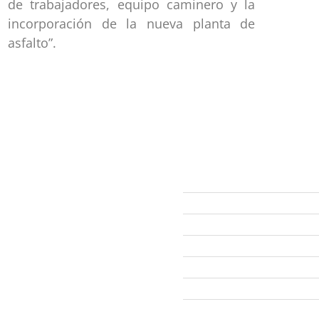
de trabajadores, equipo caminero y la
incorporación de la nueva planta de
asfalto”.
ección
Links
593 99 378 2003
Webmail
Zamora
amora
Yantzaza
Centinela del Cóndor
El Pangui
Palanda