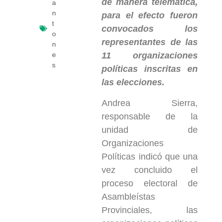
de manera telemática,
a
n
para el efecto fueron
t
convocados los
o
representantes de las
n
e
11 organizaciones
s
políticas inscritas en
las elecciones.
Andrea Sierra,
responsable de la
unidad de
Organizaciones
Políticas indicó que una
vez concluido el
proceso electoral de
Asambleístas
Provinciales, las