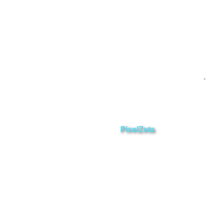
Enviar
ZAMORA EN DIRECTO
2025 © Derechos Reservados.
Desarrollado por
PixelZeta