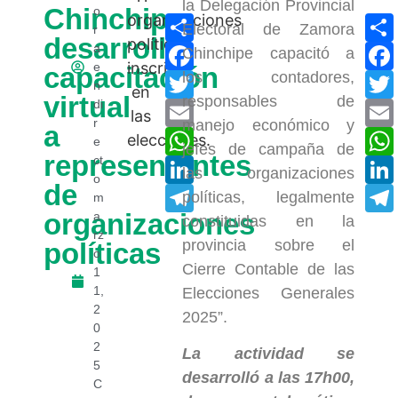
la Delegación Provincial
Chinchipe
o
Compartir
Electoral de Zamora
r
desarrolló
Facebook
a
Chinchipe capacitó a
e
capacitación
los contadores,
Twitter
n
virtual
responsables de
di
Email
r
manejo económico y
a
WhatsApp
e
jefes de campaña de
representantes
ct
LinkedIn
las organizaciones
o
de
Telegram
políticas, legalmente
m
organizaciones
a
constituidas en la
rz
provincia sobre el
políticas
o
Cierre Contable de las
1
1,
Elecciones Generales
2
2025”.
0
2
La actividad se
5
desarrolló a las 17h00,
C