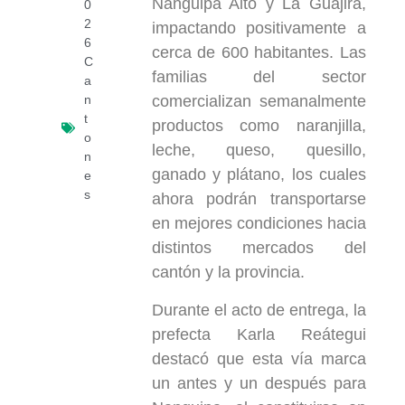
Nanguipa Alto y La Guajira,
0
2
impactando positivamente a
6
cerca de 600 habitantes. Las
C
familias del sector
a
n
comercializan semanalmente
t
productos como naranjilla,
o
leche, queso, quesillo,
n
ganado y plátano, los cuales
e
s
ahora podrán transportarse
en mejores condiciones hacia
distintos mercados del
cantón y la provincia.
Durante el acto de entrega, la
prefecta Karla Reátegui
destacó que esta vía marca
un antes y un después para