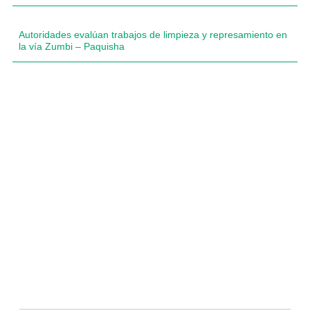
Autoridades evalúan trabajos de limpieza y represamiento en
la vía Zumbi – Paquisha
Compartimos historias inspiradoras de progreso en
Zamora Chinchipe que transforman nuestra
comunidad.
Dirección
+593 99 378 2003
Zamora