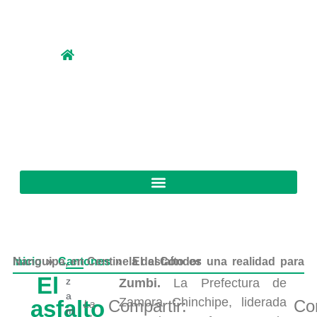
Inicio
El asfalto es una realidad para Nanguipa, en Centinela del Cóndor
»
Cantones
»
El
z
Zumbi.
La Prefectura de
a
Zamora Chinchipe, liderada
asfalto
Compartir:
Co
La
m