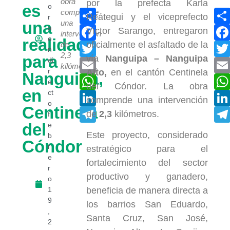
obra
por la prefecta Karla
es
o
Compartir
comprende
Reátegui y el viceprefecto
r
una
una
Facebook
a
Víctor Sarango, entregaron
intervención
e
realidad
oficialmente el asfaltado de la
Twitter
de
n
2,3
para
vía
Nanguipa – Nanguipa
di
Email
kilómetros.
r
Alto,
en el cantón Centinela
Nanguipa,
WhatsApp
e
del Cóndor. La obra
en
ct
LinkedIn
comprende una intervención
o
Centinela
Telegram
de
2,3
kilómetros.
f
del
e
Este proyecto, considerado
b
Cóndor
r
estratégico para el
e
fortalecimiento del sector
r
productivo y ganadero,
o
1
beneficia de manera directa a
9
los barrios San Eduardo,
,
Santa Cruz, San José,
2