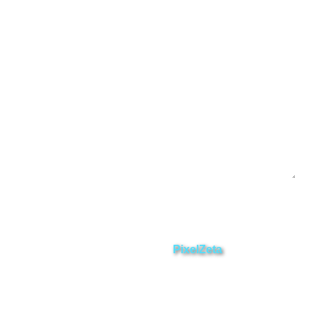
Yacuambi
Contáctanos
Enviar
ZAMORA EN DIRECTO
2025 © Derechos Reservados.
Desarrollado por
PixelZeta