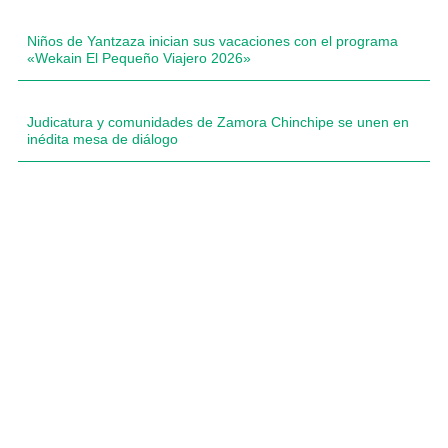
Niños de Yantzaza inician sus vacaciones con el programa
«Wekain El Pequeño Viajero 2026»
Judicatura y comunidades de Zamora Chinchipe se unen en
inédita mesa de diálogo
Compartimos historias inspiradoras de progreso en
Zamora Chinchipe que transforman nuestra
comunidad.