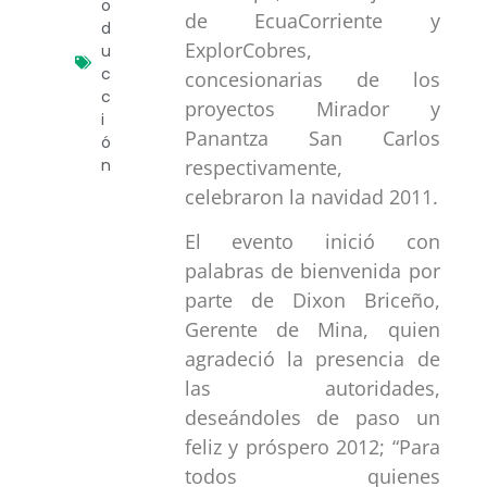
o
de EcuaCorriente y
d
ExplorCobres,
u
c
concesionarias de los
c
proyectos Mirador y
i
Panantza San Carlos
ó
respectivamente,
n
celebraron la navidad 2011.
El evento inició con
palabras de bienvenida por
parte de Dixon Briceño,
Gerente de Mina, quien
agradeció la presencia de
las autoridades,
deseándoles de paso un
feliz y próspero 2012; “Para
todos quienes