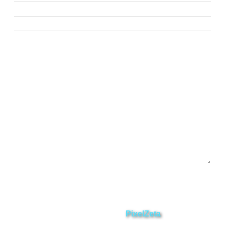
Nangaritza
Paquisha
Chinchipe
Yacuambi
Contáctanos
Enviar
ZAMORA EN DIRECTO
2025 © Derechos Reservados.
Desarrollado por
PixelZeta