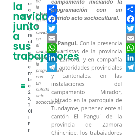
de
la
or
Compartir
la
a
navidad
empresa
Facebook
e
disfrutó
junto
n
Twitter
la
di
a
navidad
re
Email
en
ct
sus
El Pangui.
Con la presencia
WhatsApp
el
o
de artistas de la provincia
campamento
trabajadores
di
LinkedIn
iniciando
de Zamora, y en compañía
ci
Telegram
la
de autoridades provinciales
e
programación
m
y cantonales, en las
con
br
instalaciones del
un
e
nutrido
campamento Mirador,
2
acto
3,
ubicado en la parroquia de
sociocultural.
2
Tundayme, perteneciente al
01
cantón El Pangui de la
1
provincia de Zamora
P
r
Chinchipe, los trabajadores