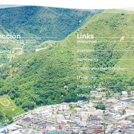
ección
Links
593 99 378 2003
Webmail
Zamora
amora
Yantzaza
Centinela del Cóndor
El Pangui
Palanda
Nangaritza
Paquisha
Chinchipe
Yacuambi
PixelZeta
os. Desarrollado por