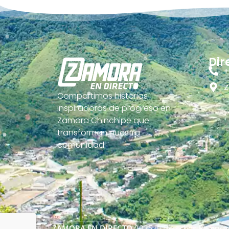
Dir
+
Z
Compartimos historias
inspiradoras de progreso en
Zamora Chinchipe que
transforman nuestra
comunidad.
ZAMORA EN DIRECTO
2025 © Derechos Reservad