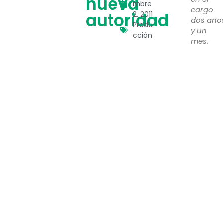
nueva
mbre
cargo
autoridad
2, 2011
dos año
Produ
y un
cción
mes.