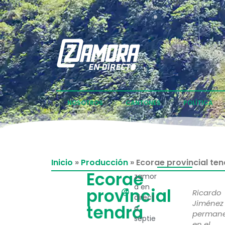
NOSOTROS
CANTONES
POLÍTICA
Inicio
»
Producción
»
Ecorae provincial te
Ecorae
zamor
a en
provincial
Ricardo
direct
Jiménez
tendrá
o
permane
septie
en el