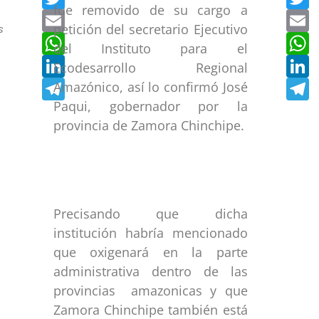
fue removido de su cargo a
Email
E
petición del secretario Ejecutivo
s
WhatsApp
W
del
Instituto para el
LinkedIn
L
Ecodesarrollo Regional
Telegram
T
Amazónico, así lo confirmó José
Paqui, gobernador por la
provincia de Zamora Chinchipe.
Precisando que dicha
institución habría mencionado
que oxigenará en la parte
administrativa dentro de las
provincias amazonicas y que
Zamora Chinchipe también está