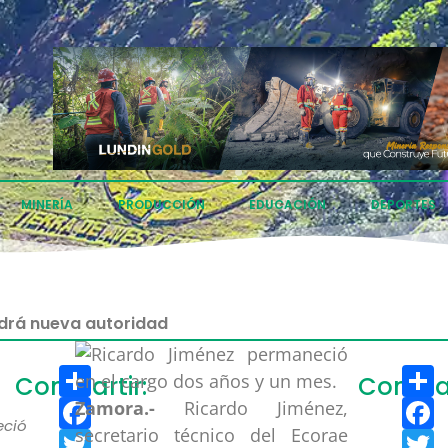
MINERÍA
PRODUCCIÓN
EDUCACIÓN
DEPORTES
ndrá nueva autoridad
Compartir
C
Compartir:
Compar
Facebook
F
Zamora.-
Ricardo Jiménez,
ció
secretario técnico del Ecorae
Twitter
T