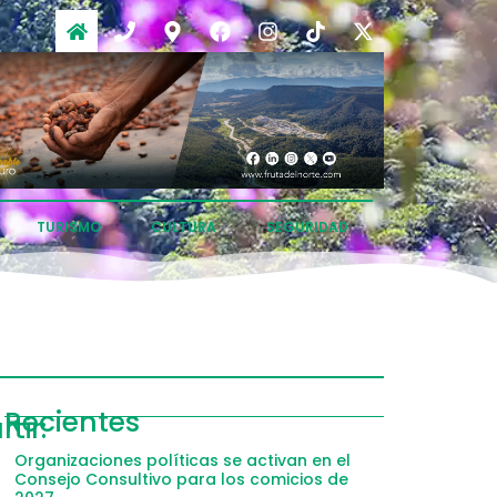
TURISMO
CULTURA
SEGURIDAD
ompartir
Recientes
tir:
acebook
Organizaciones políticas se activan en el
Consejo Consultivo para los comicios de
witter