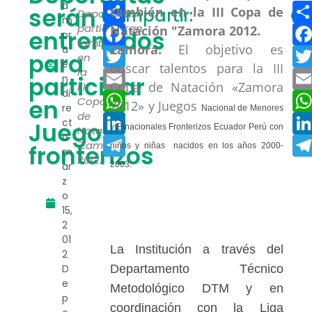
Compartir
a
serán
Compartir:
Co
Deportistas
m
Facebook
participaran
entrenados
or
también
Zamora.
El objetivo es
a
Twitter
para
en
e
buscar talentos para la III
la
Email
participar
n
Copa de Natación «Zamora
III
di
WhatsApp
en
Copa
2012» y Juegos
re
Nacional de Menores
de
LinkedIn
ct
Juegos
y Binacionales Fronterizos Ecuador Perú con
Natación
o
Telegram
"Zamora
fronterizos
niños y niñas nacidos
en los años 2000-
m
2012.
ar
2003.
z
o
15,
2
01
La Institución a través del
2
D
Departamento Técnico
e
Metodológico DTM y en
p
coordinación con la Liga