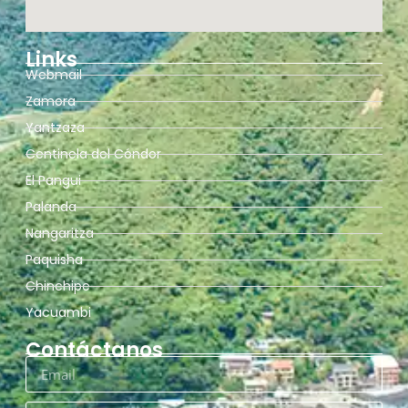
Links
Webmail
Zamora
Yantzaza
Centinela del Cóndor
El Pangui
Palanda
Nangaritza
Paquisha
Chinchipe
Yacuambi
Contáctanos