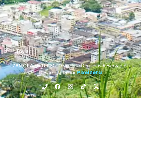
Enviar
ZAMORA EN DIRECTO
2025 © Derechos Reservados.
PixelZeta
Desarrollado por