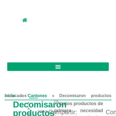
Inicio
Decomisaron productos caducados
»
Cantones
»
Decomisaron
z
a
productos
Compartir:
Com
Varios
m