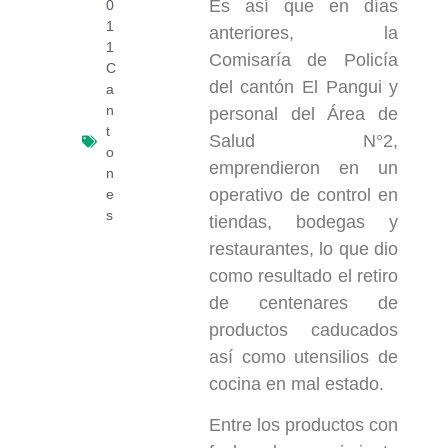
Es así que en días
0
1
anteriores, la
1
Comisaría de Policía
C
del cantón El Pangui y
a
n
personal del Área de
t
Salud N°2,
o
emprendieron en un
n
operativo de control en
e
s
tiendas, bodegas y
restaurantes, lo que dio
como resultado el retiro
de centenares de
productos caducados
así como utensilios de
cocina en mal estado.
Entre los productos con