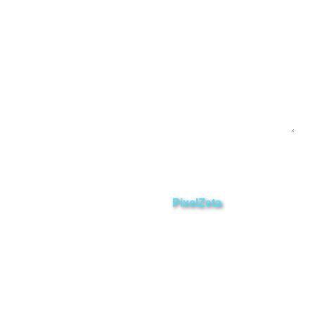
Enviar
ZAMORA EN DIRECTO
2025 © Derechos Reservados.
Desarrollado por
PixelZeta