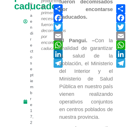
productos
caducados
o
Compartir
de
r
primera
Facebook
a
necesidad
e
Twitter
fueron
n
decomisados
di
Email
por
r
El Pangui. –
Con la
encontarse
WhatsApp
e
finalidad de garantizar
caducados.
ct
LinkedIn
la salud de la
o
Telegram
población, el Ministerio
s
e
del Interior y el
pt
Ministerio de Salud
ie
Pública en nuestro país
m
b
vienen realizando
r
operativos conjuntos
e
en centros poblados de
1
nuestra provincia.
7,
2