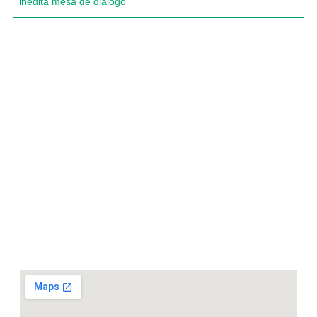
inédita mesa de diálogo
Compartimos historias inspiradoras de progreso en
Zamora Chinchipe que transforman nuestra
comunidad.
Dirección
+593 99 378 2003
Zamora