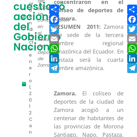
del
cuestionó
or
Compartir
gobierno
a
accionar
se
Facebook
e
concentraron
del
n
RESUMEN 2011:
Zamora
Twitter
en
di
Gobierno
el
fue sede de la tercera
re
Email
coliseo
ct
cumbre regional
Nacional
de
WhatsApp
o
amazónica del Ecuador. En
deportes
e
LinkedIn
de
Pastaza será la cuarta
n
Zamora.
Telegram
cumbre amazónica.
e
r
o
1,
Zamora.
El coliseo de
2
0
deportes de la ciudad de
1
Zamora acogió a un
2
centenar de habitantes de
C
las provincias de Morona
a
n
Santiago, Napo, Pastaza,