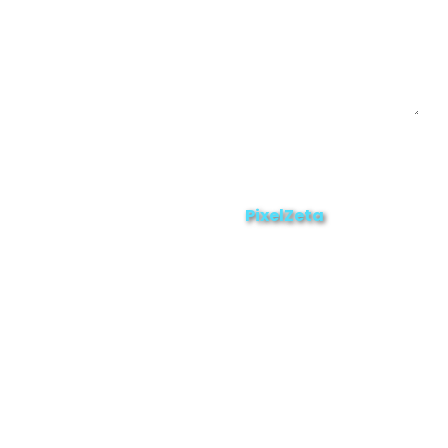
Enviar
ZAMORA EN DIRECTO
2025 © Derechos Reservados.
PixelZeta
Desarrollado por