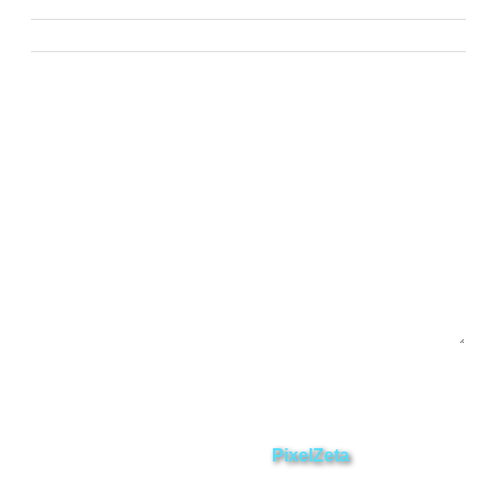
Paquisha
Chinchipe
Yacuambi
Contáctanos
Enviar
ZAMORA EN DIRECTO
2025 © Derechos Reservados.
Desarrollado por
PixelZeta