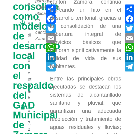
parroquia
cantón Zamora, continúa
consolida
o
Compartir
Cumbaratza,
marcando un hito en el
r
como
ubicada
Facebook
a
desarrollo territorial, gracias a
en
e
modelo
la consolidación de una
Twitter
el
n
cantón
de
cobertura integral de
di
Email
Zamora.
r
servicios básicos que
desarrollo
WhatsApp
e
mejoran significativamente la
local
ct
LinkedIn
calidad de vida de sus
o
con
Telegram
habitantes.
s
el
e
Entre las principales obras
pt
respaldo
ie
ejecutadas se destacan los
m
del
sistemas de alcantarillado
b
GAD
sanitario y pluvial, que
r
e
garantizan una adecuada
Municipal
1
recolección y tratamiento de
de
7,
aguas residuales y lluvias;
2