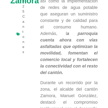
Zamora
así como la implementación
0
2
de redes de agua potable
5
que aseguran un suministro
C
constante y de calidad para
a
n
el consumo humano.
t
Además, l
a parroquia
o
cuenta ahora con vías
n
asfaltadas que optimizan la
e
s
movilidad, fomentan el
comercio local y fortalecen
la conectividad con el resto
del cantón.
Durante un recorrido por la
zona, el alcalde del cantón
Zamora, Manuel González,
destacó el compromiso