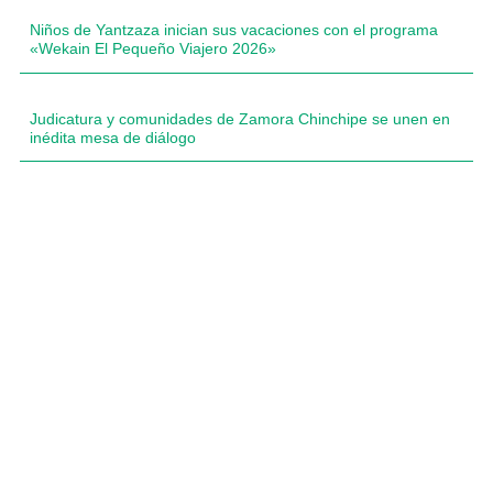
Niños de Yantzaza inician sus vacaciones con el programa
«Wekain El Pequeño Viajero 2026»
Judicatura y comunidades de Zamora Chinchipe se unen en
inédita mesa de diálogo
Compartimos historias inspiradoras de progreso en
Zamora Chinchipe que transforman nuestra
comunidad.
Dirección