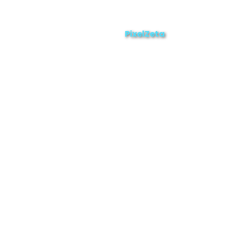
ZAMORA EN DIRECTO
2025 © Derechos Reservados.
PixelZeta
Desarrollado por