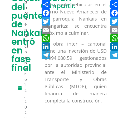
Compartir
a
del
del puente vehicular en el
Compartir:
Co
m
Facebook
barrio Nuevo Amanecer de
puente
or
la parroquia Nankais en
a
Twitter
de
e
Nangaritza, se encuentra
Email
Nankais
n
próximo a culminar.
di
WhatsApp
entró
re
La obra inter – cantonal
LinkedIn
ct
en
tiene una inversión de USD
o
Telegram
fase
e
2´994.080,59 gestionados
n
final
por la autoridad provincial
e
ante el Ministerio de
r
Transporte y Obras
o
1
Públicas (MTOP), quien
2
financia de manera
,
completa la construcción.
2
0
2