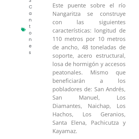
3
Este puente sobre el río
C
Nangaritza se construye
a
n
con las siguientes
t
características: longitud de
o
110 metros por 10 metros
n
e
de ancho, 48 toneladas de
s
soporte, acero estructural,
losa de hormigón y accesos
peatonales. Mismo que
beneficiarán a los
pobladores de: San Andrés,
San Manuel, Los
Diamantes, Naichap, Los
Hachos, Los Geranios,
Santa Elena, Pachicutza y
Kayamaz.