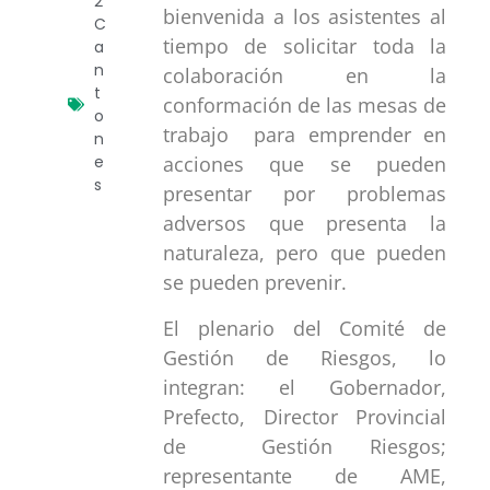
2
bienvenida a los asistentes al
C
tiempo de solicitar toda la
a
n
colaboración en la
t
conformación de las mesas de
o
trabajo para emprender en
n
e
acciones que se pueden
s
presentar por problemas
adversos que presenta la
naturaleza, pero que pueden
se pueden prevenir.
El plenario del Comité de
Gestión de Riesgos, lo
integran: el Gobernador,
Prefecto, Director Provincial
de Gestión Riesgos;
representante de AME,