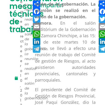
Compartir
a
mesas
Compartir:
Co
La
m
Facebook
reunión
técnicas
or
se
a
Twitter
de
realizó
e
Zamora.
En el salón
en
Email
trabajo
n
auditórium de la Gobernación
el
di
WhatsApp
salón
de Zamora Chinchipe, a las 15:
re
de
LinkedIn
ct
00 de este martes 10 de
la
o
Telegram
enero, se llevó a efecto una
gobernación.
e
La
reunión de trabajo del Comité
n
reunión
de gestión de Riesgos, al acto
e
se
r
asistieron autoridades
realizó
o
provinciales, cantonales y
en
1
el
parroquiales.
0
salón
,
de
El presidente del Comité de
2
la
0
Gestión de Riesgos Provincial,
gobernación.
1
José Paqui González, dio la