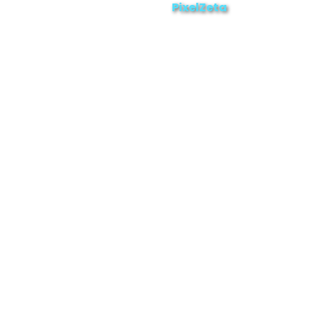
PixelZeta
Desarrollado por