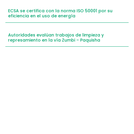
ECSA se certifica con la norma ISO 50001 por su
eficiencia en el uso de energía
Autoridades evalúan trabajos de limpieza y
represamiento en la vía Zumbi – Paquisha
Compartimos historias inspiradoras de progreso
en Zamora Chinchipe que transforman nuestra
comunidad.