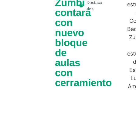
Zumbi
Destaca
dos
contará
con
nuevo
bloque
de
aulas
con
cerramiento