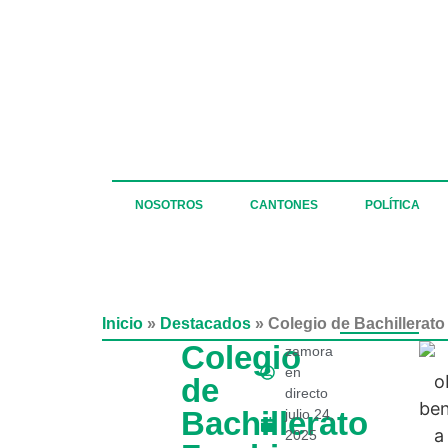
NOSOTROS
CANTONES
POLÍTICA
Inicio
»
Destacados
»
Colegio de Bachillerat
Colegio
zamora
en
de
directo
Bachillerato
julio 24,
2025