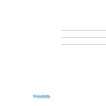
ección
Links
593 99 378 2003
Webmail
Zamora
amora
Yantzaza
Centinela del Cóndor
El Pangui
Palanda
Nangaritza
Paquisha
Chinchipe
Yacuambi
os. Desarrollado por
PixelZeta