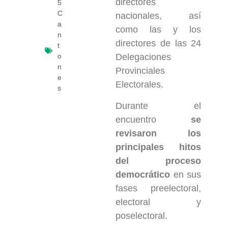
directores
5
C
nacionales, así
a
como las y los
n
directores de las 24
t
o
Delegaciones
n
Provinciales
e
Electorales.
s
Durante el
encuentro
se
revisaron los
principales hitos
del proceso
democrático
en sus
fases preelectoral,
electoral y
poselectoral.