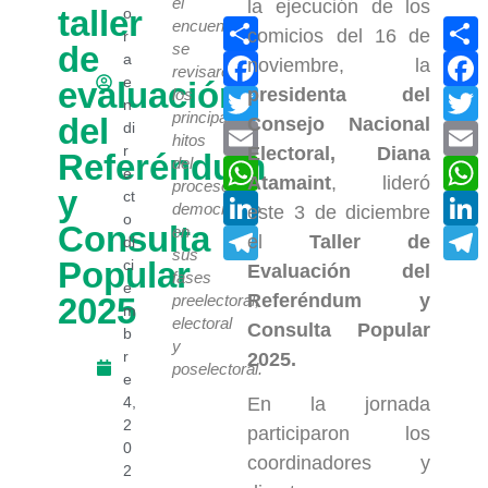
el
la ejecución de los
taller
o
Compartir
C
encuentro
comicios del 16 de
r
de
se
Facebook
a
noviembre, la
revisaron
e
evaluación
presidenta del
Twitter
T
los
n
principales
del
Consejo Nacional
di
Email
hitos
r
Electoral, Diana
Referéndum
del
WhatsApp
e
Atamaint
, lideró
proceso
y
ct
LinkedIn
L
democrático
este 3 de diciembre
o
Consulta
en
Telegram
el
Taller de
di
sus
Popular
ci
Evaluación del
fases
e
Referéndum y
2025
preelectoral,
m
electoral
Consulta Popular
b
y
r
2025.
poselectoral.
e
4,
En la jornada
2
participaron los
0
coordinadores y
2