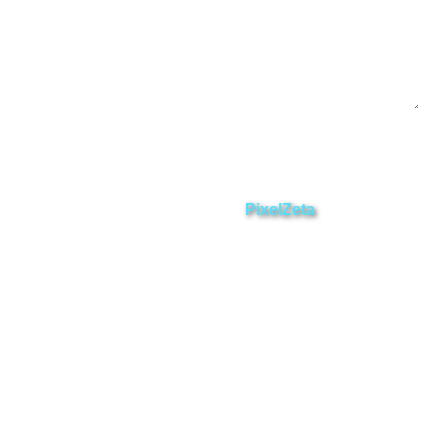
Enviar
ZAMORA EN DIRECTO
2025 © Derechos Reservados.
Desarrollado por
PixelZeta