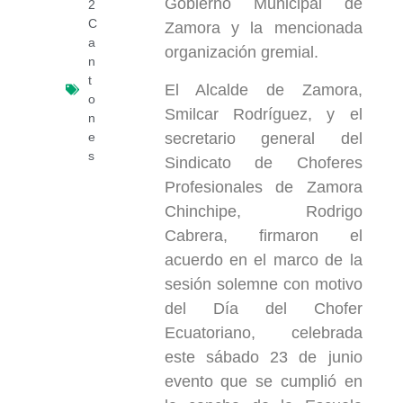
Gobierno Municipal de
2
C
Zamora y la mencionada
a
organización gremial.
n
t
El Alcalde de Zamora,
o
Smilcar Rodríguez, y el
n
secretario general del
e
s
Sindicato de Choferes
Profesionales de Zamora
Chinchipe, Rodrigo
Cabrera, firmaron el
acuerdo en el marco de la
sesión solemne con motivo
del Día del Chofer
Ecuatoriano, celebrada
este sábado 23 de junio
evento que se cumplió en