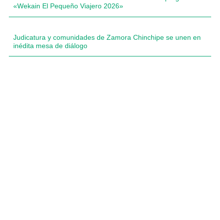
«Wekain El Pequeño Viajero 2026»
Judicatura y comunidades de Zamora Chinchipe se unen en
inédita mesa de diálogo
Compartimos historias inspiradoras de progreso en
Zamora Chinchipe que transforman nuestra
comunidad.
Dirección
+593 99 378 2003