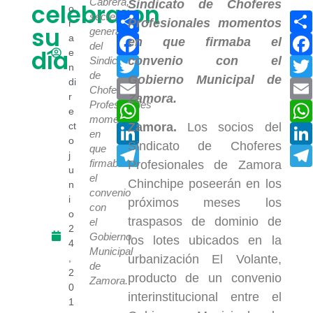
Cabrera,
celebraron
o
Compartir
secretario
r
su
general
Facebook
a
del
día
e
Twitter
Sindicato
n
de
di
Email
Choferes
r
Profesionales
WhatsApp
e
momentos
ct
Zamora.
Los socios del
LinkedIn
en
o
Sindicato de Choferes
que
Telegram
j
firmaba
Profesionales de Zamora
u
el
Chinchipe poseerán en los
n
convenio
i
próximos meses los
con
o
traspasos de dominio de
el
2
Gobierno
los lotes ubicados en la
4
Municipal
,
urbanización El Volante,
de
2
producto de un convenio
Zamora.
0
interinstitucional entre el
1