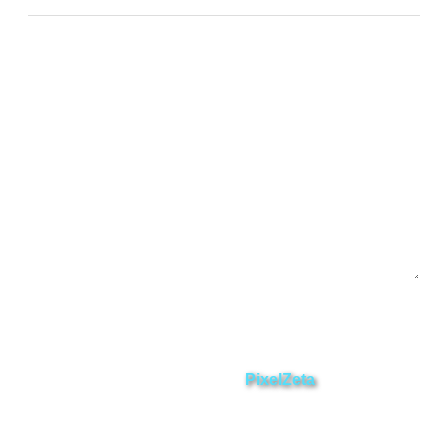
Chinchipe
Yacuambi
Contáctanos
Enviar
ZAMORA EN DIRECTO
2025 © Derechos Reservados.
Desarrollado por
PixelZeta