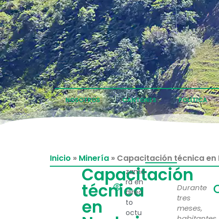
NOSOTROS
CANTONES
POLÍTICA
Inicio
»
Minería
»
Capacitación técnica en 
Capacitación
zamo
ra en
técnica
Durante
direc
tres
en
to
meses,
octu
habitantes