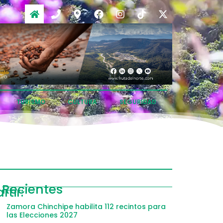
TURISMO
CULTURA
SEGURIDAD
ompartir
Recientes
tir:
acebook
Zamora Chinchipe habilita 112 recintos para
las Elecciones 2027
witter