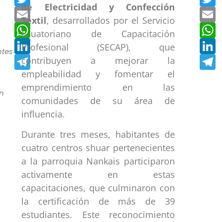
de Electricidad y Confección
Email
E
Textil
, desarrollados por el Servicio
WhatsApp
W
Ecuatoriano de Capacitación
LinkedIn
L
Profesional (SECAP), que
ntes
Telegram
T
contribuyen a mejorar la
empleabilidad y fomentar el
emprendimiento en las
n
comunidades de su área de
influencia.
Durante tres meses, habitantes de
cuatro centros shuar pertenecientes
a la parroquia Nankais participaron
activamente en estas
capacitaciones, que culminaron con
la certificación de más de 39
estudiantes. Este reconocimiento