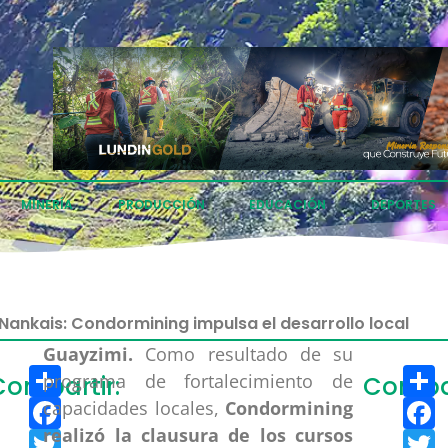
MINERÍA
PRODUCCIÓN
EDUCACIÓN
DEPORTES
Nankais: Condormining impulsa el desarrollo local
Guayzimi.
Como resultado de su
Compartir
C
programa de fortalecimiento de
Compartir:
Compar
Facebook
F
capacidades locales,
Condormining
realizó la clausura de los cursos
Twitter
T