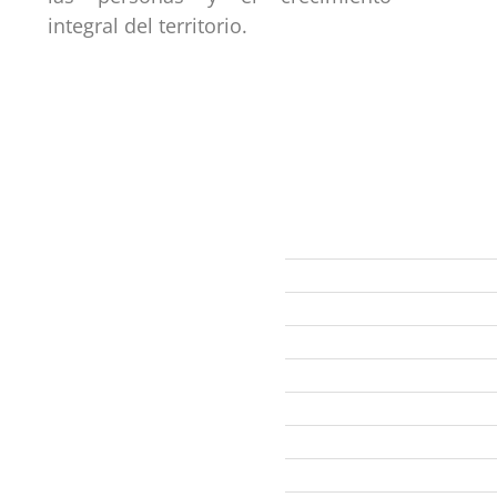
integral del territorio.
ección
Links
593 99 378 2003
Webmail
Zamora
amora
Yantzaza
Centinela del Cóndor
El Pangui
Palanda
Nangaritza
Paquisha