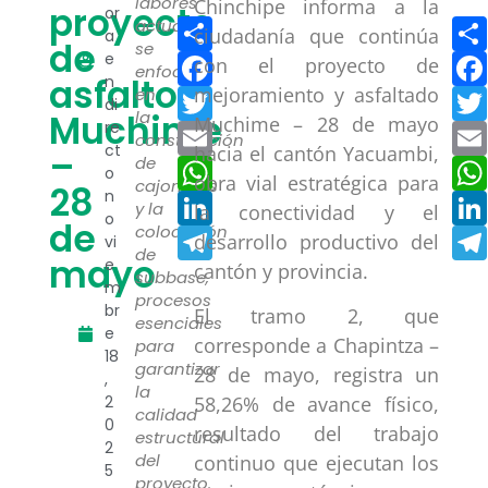
labores
Chinchipe informa a la
proyecto
or
Compartir
actuales
ciudadanía que continúa
a
de
se
Facebook
e
con el proyecto de
enfocan
asfalto
n
mejoramiento y asfaltado
Twitter
en
di
Muchime
la
Muchime – 28 de mayo
re
Email
construcción
ct
hacia el cantón Yacuambi,
–
de
WhatsApp
o
obra vial estratégica para
cajoneras
28
n
LinkedIn
y la
la conectividad y el
o
de
colocación
Telegram
desarrollo productivo del
vi
de
mayo
e
cantón y provincia.
subbase,
m
procesos
br
El tramo 2, que
esenciales
e
corresponde a Chapintza –
para
18
garantizar
28 de mayo, registra un
,
la
2
58,26% de avance físico,
calidad
0
resultado del trabajo
estructural
2
del
continuo que ejecutan los
5
proyecto.