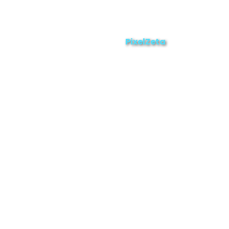
Enviar
ZAMORA EN DIRECTO
2025 © Derechos Reservados.
PixelZeta
Desarrollado por