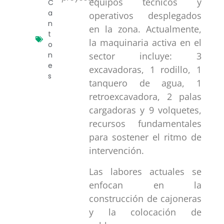
equipos técnicos y
C
a
operativos desplegados
n
en la zona. Actualmente,
t
la maquinaria activa en el
o
n
sector incluye: 3
e
excavadoras, 1 rodillo, 1
s
tanquero de agua, 1
retroexcavadora, 2 palas
cargadoras y 9 volquetes,
recursos fundamentales
para sostener el ritmo de
intervención.
Las labores actuales se
enfocan en la
construcción de cajoneras
y la colocación de