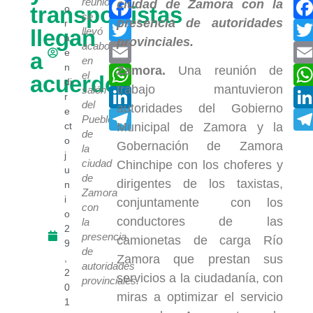
Facebook
reunión
transportistas
o
se
r
Twitter
llegan
llevó
a
acabo
Email
e
a
en
n
WhatsApp
Zamora.
Una reunión de
el
acuerdos
di
trabajo mantuvieron
salón
LinkedIn
r
del
autoridades del Gobierno
e
Telegram
Pueblo
ct
Municipal de Zamora y la
de
o
Gobernación de Zamora
la
j
ciudad
Chinchipe con los choferes y
u
de
dirigentes de los taxistas,
n
Zamora
i
conjuntamente con los
con
o
conductores de las
la
2
presencia
camionetas de carga Río
9
de
,
Zamora que prestan sus
autoridades
2
servicios a la ciudadanía, con
provinciales.
0
miras a optimizar el servicio
1