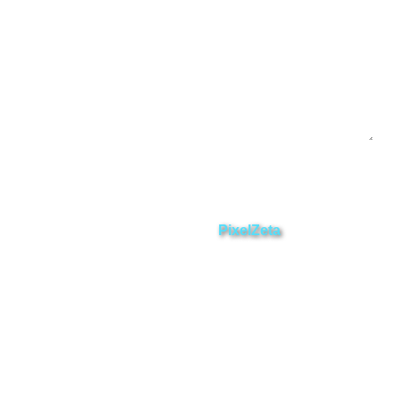
Enviar
ZAMORA EN DIRECTO
2025 © Derechos Reservados.
Desarrollado por
PixelZeta