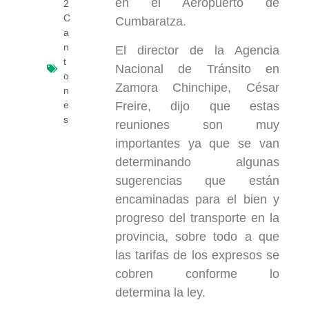
en el Aeropuerto de
2
C
Cumbaratza.
a
n
El director de la Agencia
t
Nacional de Tránsito en
o
Zamora Chinchipe, César
n
Freire, dijo que estas
e
s
reuniones son muy
importantes ya que se van
determinando algunas
sugerencias que están
encaminadas para el bien y
progreso del transporte en la
provincia, sobre todo a que
las tarifas de los expresos se
cobren conforme lo
determina la ley.