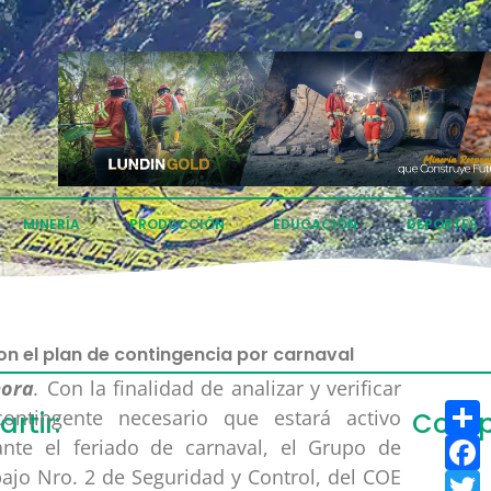
MINERÍA
PRODUCCIÓN
EDUCACIÓN
DEPORTES
on el plan de contingencia por carnaval
ora
.
Con la finalidad de analizar y verificar
ompartir
C
contingente necesario que estará activo
rtir:
Compa
acebook
ante el feriado de carnaval, el Grupo de
ajo Nro. 2 de Seguridad y Control, del COE
witter
T