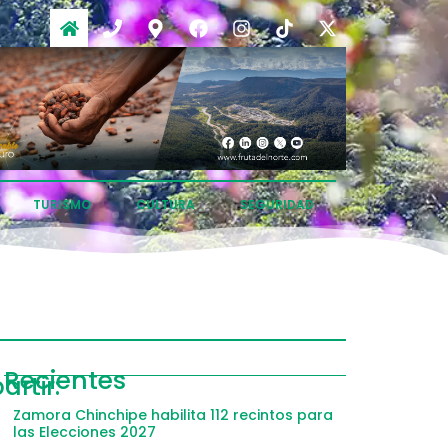
TURISMO
CULTURA
SEGURIDAD
ompartir
Recientes
rtir:
Facebook
Zamora Chinchipe habilita 112 recintos para
las Elecciones 2027
witter