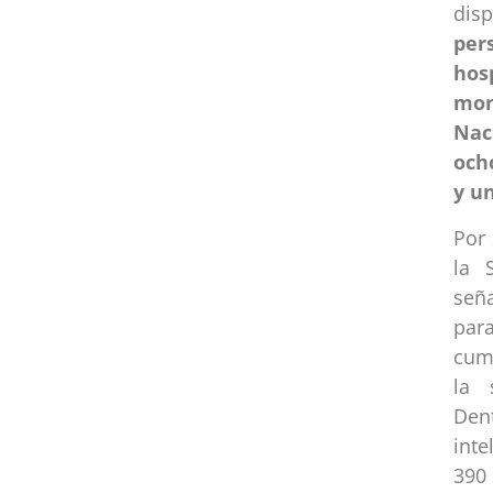
dis
per
hos
mon
Nac
och
y u
Por
la 
señ
par
cump
la 
Den
inte
390 