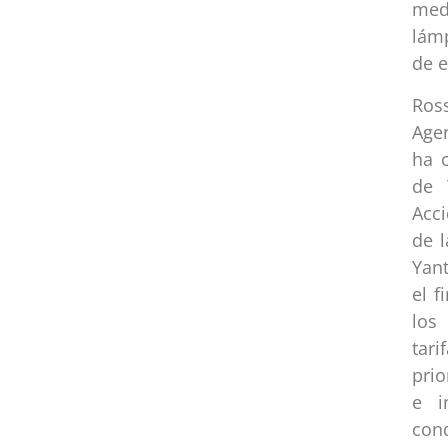
med
lámp
de 
Ros
Age
ha 
de 
Acci
de 
Yant
el f
los
tari
prio
e i
cond