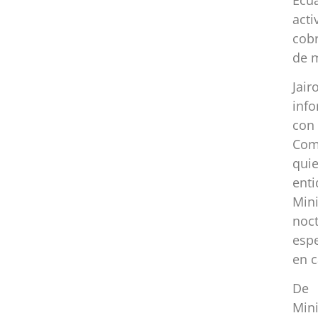
act
cobr
de m
Jai
inf
con
Com
qui
enti
Min
noc
espe
en 
De 
Min