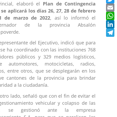
vincial, elaboró el
Plan de Contingencia
mail
E
se aplicará los días 26, 27, 28 de febrero
hatsApp
1 de marzo de 2022
, así lo informó el
inkedIn
L
ernador de la provincia Absalón
elegram
poverde.
epresentante del Ejecutivo, indicó que para
 se ha coordinado con las instituciones 768
vidores públicos y 329 medios logísticos,
re automotores, motocicletas, radios,
os, entre otros, que se desplegarán en los
ve cantones de la provincia para brindar
ridad a la ciudadanía.
otro lado, señaló que con el fin de evitar el
gestionamiento vehicular y colapso de las
as, se gestionó ante la empresa
acorriente S.A. para que se paralicen las