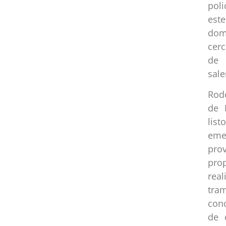
poli
est
dom
cer
de 
sale
Rod
de 
lis
eme
pro
pro
real
tra
cono
de 