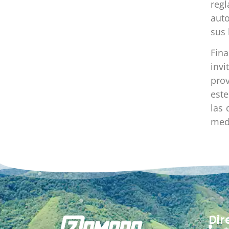
reg
aut
sus 
Fin
inv
prov
est
las
med
Dir
+