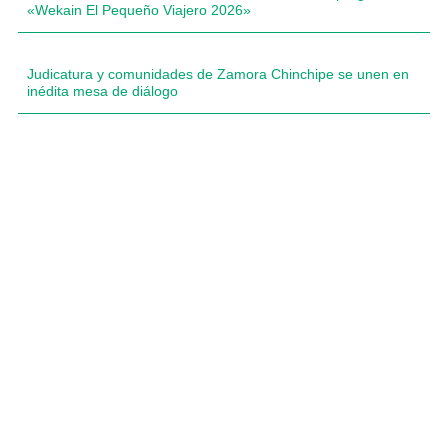
«Wekain El Pequeño Viajero 2026»
Judicatura y comunidades de Zamora Chinchipe se unen en
inédita mesa de diálogo
Compartimos historias inspiradoras de progreso
en Zamora Chinchipe que transforman nuestra
comunidad.
Dirección
+593 99 378 2003