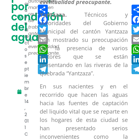
autoridades
por
or
Compartir
mantienen
a
condición
reuniones
Yantzaza.
Técnicos y
Facebook
e
de
autoridades del Gobierno
del
n
Twitter
trabajo
di
Municipal del cantón Yantzaza
agua
ante
re
Email
han mostrado su preocupación
la
ct
eventualidad
WhatsApp
por la presencia de varios
o
preocupante.
s
factores que se están
LinkedIn
e
presentando en las riveras de la
Telegram
pt
quebrada “Yantzaza”.
ie
m
En sus nacientes y en el
br
recorrido que hacen las aguas
e
14
hacia las fuentes de captación
,
del liquido vital que se reparte en
2
los hogares de esta ciudad se
01
han presentado serios
1
C
inconvenientes como la