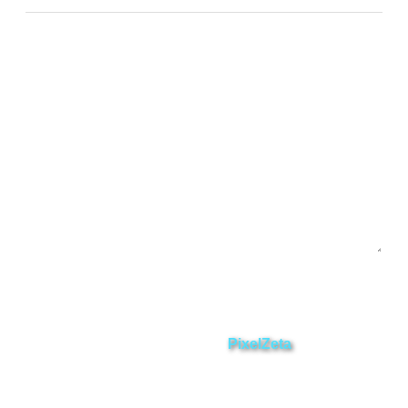
Chinchipe
Yacuambi
Contáctanos
Enviar
ZAMORA EN DIRECTO
2025 © Derechos Reservados.
Desarrollado por
PixelZeta