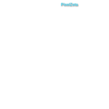
Desarrollado por
PixelZeta