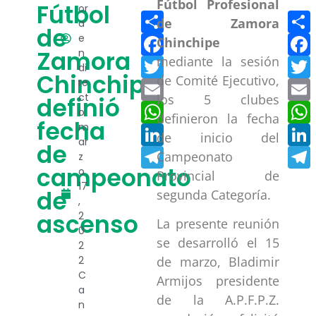
Fútbol Profesional
Fútbol
or
Compartir
de Zamora
a
de
Facebook
e
Chinchipe
Zamora
n
mediante la sesión
Twitter
di
Chinchipe
de Comité Ejecutivo,
re
Email
ct
los 5 clubes
definió
WhatsApp
o
definieron la fecha
fecha
m
LinkedIn
de inicio del
ar
de
Telegram
Campeonato
z
campeonato
o
Provincial de
17
de
segunda Categoría.
,
ascenso
2
La presente reunión
0
se desarrolló el 15
2
2
de marzo, Bladimir
C
Armijos presidente
a
de la A.P.F.P.Z.
n