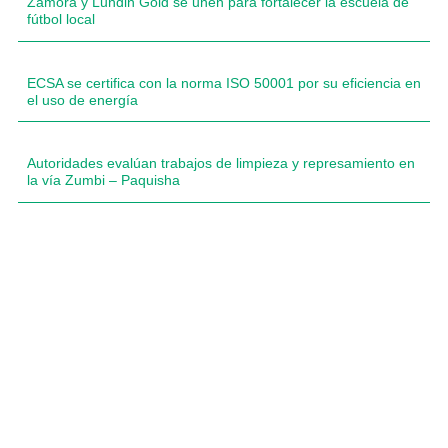
Zamora y Lundin Gold se unen para fortalecer la escuela de
fútbol local
ECSA se certifica con la norma ISO 50001 por su eficiencia en
el uso de energía
Autoridades evalúan trabajos de limpieza y represamiento en
la vía Zumbi – Paquisha
Compartimos historias inspiradoras de progreso
en Zamora Chinchipe que transforman nuestra
comunidad.