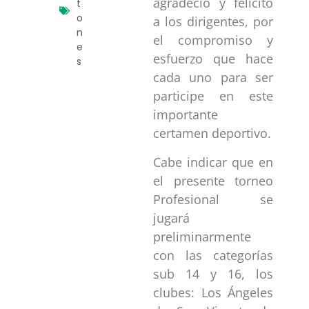
agradeció y felicitó
t
o
a los dirigentes, por
n
el compromiso y
e
esfuerzo que hace
s
cada uno para ser
participe en este
importante
certamen deportivo.
Cabe indicar que en
el presente torneo
Profesional se
jugará
preliminarmente
con las categorías
sub 14 y 16, los
clubes: Los Ángeles