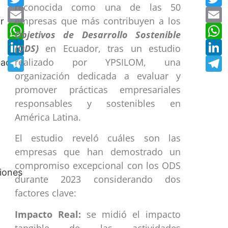
reconocida como una de las 50
Email
E
empresas que más contribuyen a los
WhatsApp
W
Objetivos de Desarrollo Sostenible
LinkedIn
L
(ODS)
en Ecuador, tras un estudio
Telegram
T
realizado por YPSILOM, una
organización dedicada a evaluar y
promover prácticas empresariales
responsables y sostenibles en
América Latina.
El estudio reveló cuáles son las
empresas que han demostrado un
compromiso excepcional con los ODS
durante 2023 considerando dos
factores clave:
Impacto Real:
se midió el impacto
tangible de las actividades