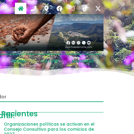
TURISMO
CULTURA
SEGURIDAD
dor
ompartir
Recientes
tir:
acebook
Organizaciones políticas se activan en el
Consejo Consultivo para los comicios de
witter