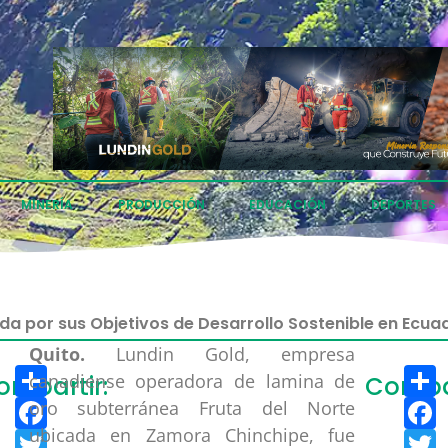
MINERÍA
PRODUCCIÓN
EDUCACIÓN
DEPORTES
da por sus Objetivos de Desarrollo Sostenible en Ecua
Quito.
Lundin Gold, empresa
Compartir
C
canadiense operadora de lamina de
ompartir:
Compar
Facebook
F
oro subterránea Fruta del Norte
ubicada en Zamora Chinchipe, fue
Twitter
T