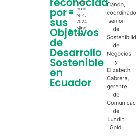
reconocida
septi
por
emb
re 4,
sus
2024
Mine
Objetivos
ría
de
Desarrollo
Sostenible
en
Ecuador