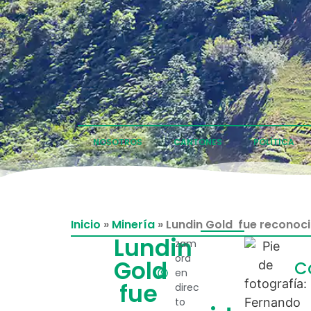
NOSOTROS
CANTONES
POLÍTICA
Inicio
»
Minería
»
Lundin Gold fue reconoci
Lundin
zam
ora
Gold
C
en
fue
direc
to