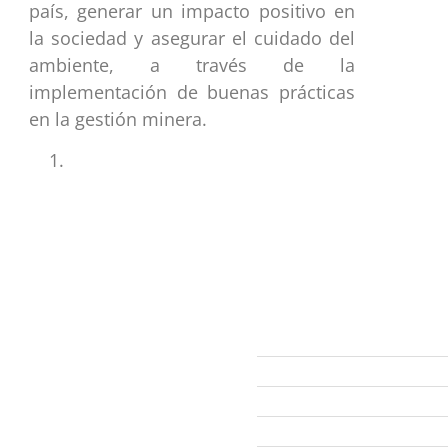
país, generar un impacto positivo en
la sociedad y asegurar el cuidado del
ambiente, a través de la
implementación de buenas prácticas
en la gestión minera.
ección
Links
593 99 378 2003
Webmail
Zamora
amora
Yantzaza
Centinela del Cóndor