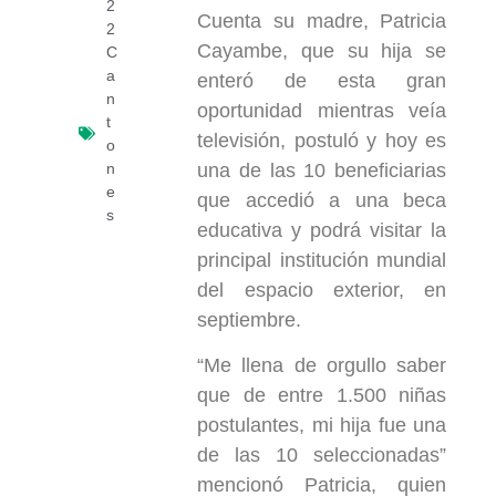
2
Cuenta su madre, Patricia
2
Cayambe, que su hija se
C
a
enteró de esta gran
n
oportunidad mientras veía
t
televisión, postuló y hoy es
o
una de las 10 beneficiarias
n
e
que accedió a una beca
s
educativa y podrá visitar la
principal institución mundial
del espacio exterior, en
septiembre.
“Me llena de orgullo saber
que de entre 1.500 niñas
postulantes, mi hija fue una
de las 10 seleccionadas”
mencionó Patricia, quien