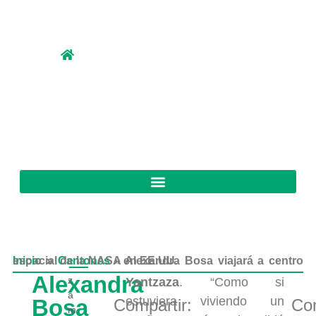
Inicio
Alexandra Bosa viajará a centro espacial de la NASA en EE.UU.
»
Cantones
»
Alexandra
z
Yantzaza
. “Como si
a
estuviera viviendo un
Bosa
Compartir:
Com
m