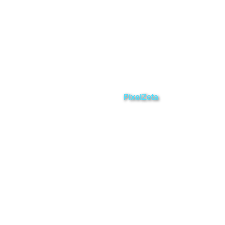
Enviar
ZAMORA EN DIRECTO
2025 © Derechos Reservados.
Desarrollado por
PixelZeta