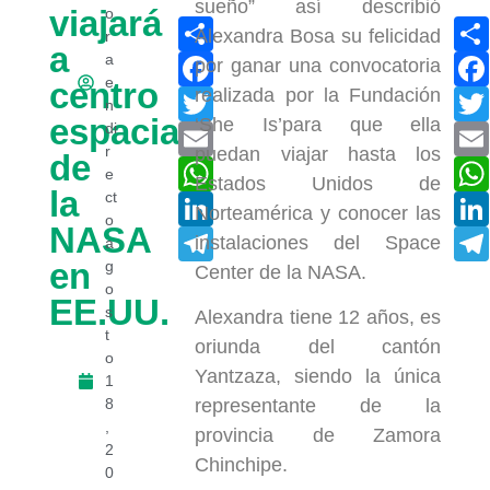
sueño” así describió
viajará
o
Compartir
Alexandra Bosa su felicidad
r
a
Facebook
a
por ganar una convocatoria
e
centro
realizada por la Fundación
Twitter
n
espacial
‘She Is’para que ella
di
Email
r
puedan viajar hasta los
de
WhatsApp
e
Estados Unidos de
la
ct
LinkedIn
Norteamérica y conocer las
o
NASA
Telegram
instalaciones del Space
a
en
g
Center de la NASA.
o
EE.UU.
s
Alexandra tiene 12 años, es
t
oriunda del cantón
o
Yantzaza, siendo la única
1
8
representante de la
,
provincia de Zamora
2
Chinchipe.
0