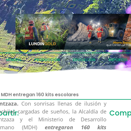
MINERÍA
PRODUCCIÓN
EDUCACIÓN
DEPORTES
 MDH entregan 160 kits escolares
ntzaza.
Con sonrisas llenas de ilusión y
chilas cargadas de sueños, la Alcaldía de
rtir:
Compa
ntzaza y el Ministerio de Desarrollo
umano (MDH)
entregaron 160 kits