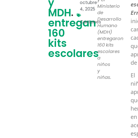
y
octubre
es
Ministerio
MDH
4, 2025
Er
de
entregan
Desarrollo
in
Cantones
Humano
ca
160
(MDH)
ca
entregaron
kits
160 kits
qu
escolares
escolares
ap
a
de
niños
y
El
niñas.
ni
ap
qu
he
en
ac
es