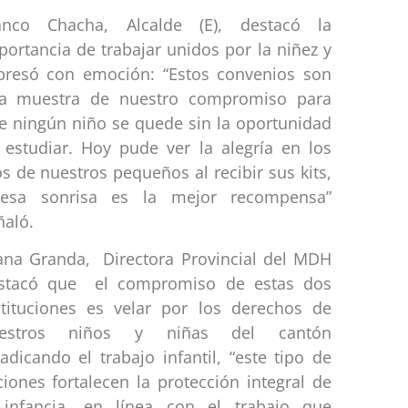
anco Chacha, Alcalde (E), destacó la
portancia de trabajar unidos por la niñez y
presó con emoción: “Estos convenios son
a muestra de nuestro compromiso para
e ningún niño se quede sin la oportunidad
 estudiar. Hoy pude ver la alegría en los
os de nuestros pequeños al recibir sus kits,
esa sonrisa es la mejor recompensa”
ñaló.
ana Granda, Directora Provincial del MDH
stacó que el compromiso de estas dos
stituciones es velar por los derechos de
estros niños y niñas del cantón
radicando el trabajo infantil, “este tipo de
ciones fortalecen la protección integral de
 infancia, en línea con el trabajo que