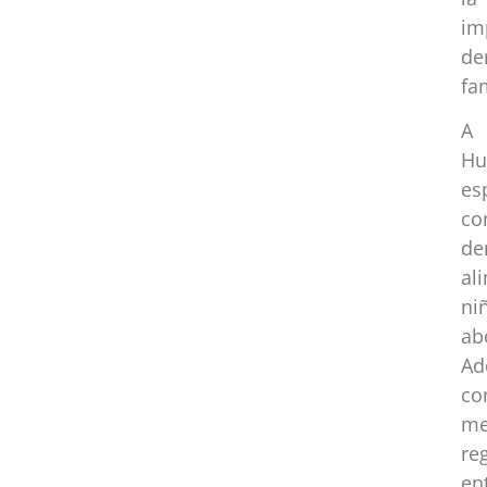
im
de
fam
A 
Hu
es
co
de
al
ni
ab
Ad
co
me
re
en