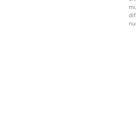
mu
di
nu
Dir
Compartimos historias
inspiradoras de progreso en
Zamora Chinchipe que
transforman nuestra
comunidad.