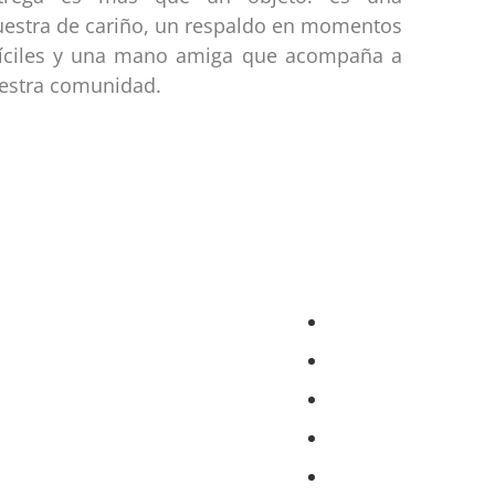
estra de cariño, un respaldo en momentos
fíciles y una mano amiga que acompaña a
estra comunidad.
ección
Links
Webmail
Zamora
Yantzaza
Centinela del Cónd
El Pangui