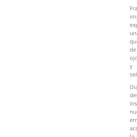
Fr
im
ex
un
qu
de
oj
y 
se
Di
de
in
nu
er
ac
la