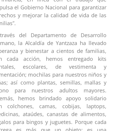
pulsa el Gobierno Nacional para garantizar
rechos y mejorar la calidad de vida de las
ilias”.
través del Departamento de Desarrollo
mano, la Alcaldía de Yantzaza ha llevado
peranza y bienestar a cientos de familias,
n cada acción, hemos entregado kits
ntales, escolares, de vestimenta y
imentación; mochilas para nuestros niños y
ñas; así como plantas, semillas, mallas y
ono para nuestros adultos mayores.
emás, hemos brindado apoyo solidario
n colchones, camas, cobijas, laptops,
dicinas, ataúdes, canastas de alimentos,
galos para bingos y juguetes. Porque cada
trega es más que un objeto: es una