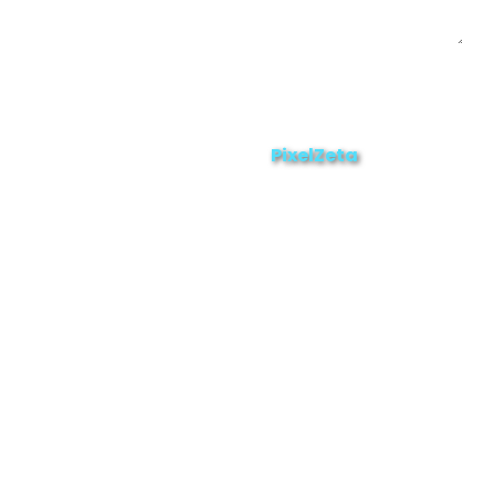
Enviar
ZAMORA EN DIRECTO
2025 © Derechos Reservados.
PixelZeta
Desarrollado por