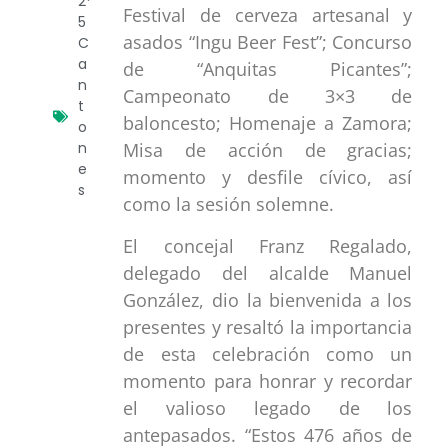
2
Festival de cerveza artesanal y
5
asados “Ingu Beer Fest”; Concurso
C
a
de “Anquitas Picantes”;
n
Campeonato de 3×3 de
t
baloncesto; Homenaje a Zamora;
o
n
Misa de acción de gracias;
e
momento y desfile cívico, así
s
como la sesión solemne.
El concejal Franz Regalado,
delegado del alcalde Manuel
González, dio la bienvenida a los
presentes y resaltó la importancia
de esta celebración como un
momento para honrar y recordar
el valioso legado de los
antepasados. “Estos 476 años de