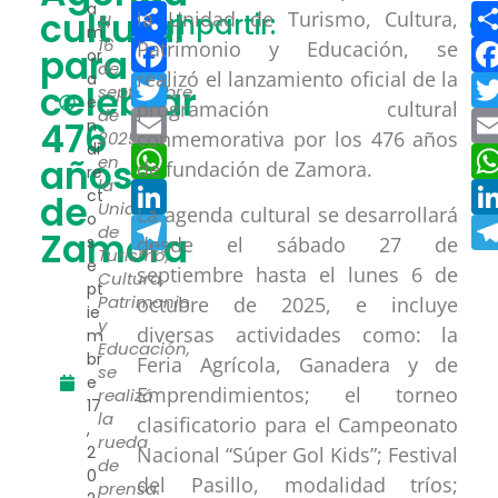
Compartir
a
cultural
la Unidad de Turismo, Cultura,
Compartir:
C
El
m
Facebook
16
Patrimonio y Educación, se
para
or
de
realizó el lanzamiento oficial de la
a
Twitter
celebrar
septiembre
e
programación cultural
de
Email
476
n
conmemorativa por los 476 años
2025,
di
WhatsApp
años
en
de fundación de Zamora.
re
la
LinkedIn
ct
de
Unidad
La agenda cultural se desarrollará
o
Telegram
de
Zamora
s
desde el sábado 27 de
Turismo,
e
septiembre hasta el lunes 6 de
Cultura,
pt
Patrimonio
octubre de 2025, e incluye
ie
y
diversas actividades como: la
m
Educación,
br
Feria Agrícola, Ganadera y de
se
e
Emprendimientos; el torneo
realizó
17
la
clasificatorio para el Campeonato
,
rueda
2
Nacional “Súper Gol Kids”; Festival
de
0
del Pasillo, modalidad tríos;
prensa.