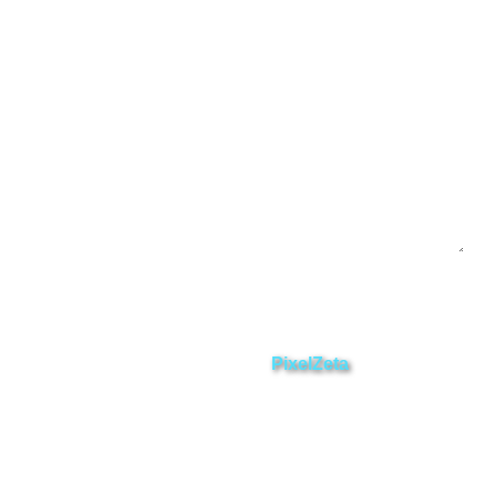
Contáctanos
Enviar
ZAMORA EN DIRECTO
2025 © Derechos Reservados.
Desarrollado por
PixelZeta