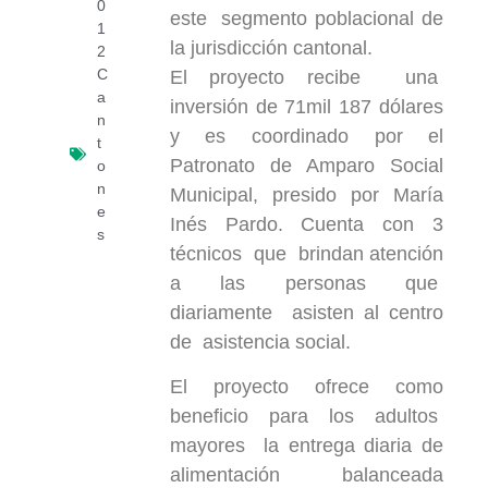
0
este segmento poblacional de
1
la jurisdicción cantonal.
2
C
El proyecto recibe una
a
inversión de 71mil 187 dólares
n
y es coordinado por el
t
Patronato de Amparo Social
o
n
Municipal, presido por María
e
Inés Pardo. Cuenta con 3
s
técnicos que brindan atención
a las personas que
diariamente asisten al centro
de asistencia social.
El proyecto ofrece como
beneficio para los adultos
mayores la entrega diaria de
alimentación balanceada