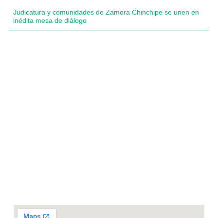
Judicatura y comunidades de Zamora Chinchipe se unen en
inédita mesa de diálogo
Compartimos historias inspiradoras de progreso en
Zamora Chinchipe que transforman nuestra
comunidad.
Dirección
+593 99 378 2003
Zamora