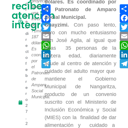
proyecto
reciben
o
Compartir
tiene
r
atención
una
Facebook
a
inversión
integral
e
Guayzimi.
Con paso lento,
Twitter
de
n
71mil
pero con mucho entusiasmo
di
Email
187
r
don José Agila, al igual que
dólares.
WhatsApp
e
otras 35 personas de la
Es
ct
LinkedIn
coordinado
tercera edad, diariamente
o
por
Telegram
acude al centro de atención y
f
el
e
cuidado del adulto mayor que
Patronato
b
mantiene el Gobierno
de
r
Amparo
Municipal de Nangaritza,
e
Social
r
producto de un convenio
Municipal.
o
suscrito con el Ministerio de
2
Inclusión Económica y Social
7
(MIES) con la finalidad de dar
,
2
alimentación y cuidado a