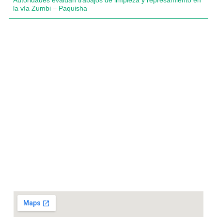
la vía Zumbi – Paquisha
Compartimos historias inspiradoras de progreso en
Zamora Chinchipe que transforman nuestra
comunidad.
Dirección
+593 99 378 2003
Zamora