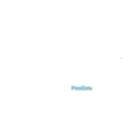
Contáctanos
Enviar
ZAMORA EN DIRECTO
2025 © Derechos Reservados.
Desarrollado por
PixelZeta