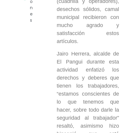
(cuadrilla y operadores),
o
n
desechos sólidos, camal
e
municipal recibieron con
s
mucho agrado y
satisfacción estos
artículos.
Jairo Herrera, alcalde de
El Pangui durante esta
actividad enfatizó los
derechos y deberes que
tienen los trabajadores,
“estamos conscientes de
lo que tenemos que
hacer, sobre todo darle la
seguridad al trabajador”
resaltó, asimismo hizo