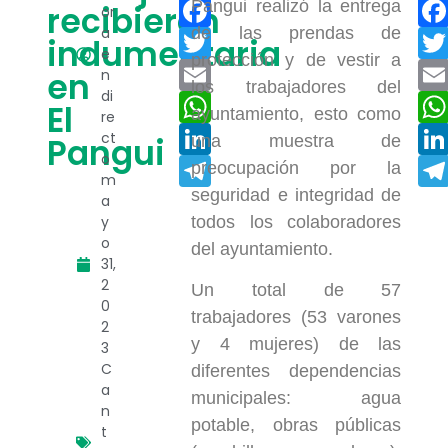
Facebook
Pangui realizó la entrega
recibieron
or
a
de las prendas de
Twitter
indumentaria
e
protección y de vestir a
Email
en
n
los trabajadores del
di
WhatsApp
El
ayuntamiento, esto como
re
LinkedIn
ct
Pangui
una muestra de
o
Telegram
preocupación por la
m
seguridad e integridad de
a
y
todos los colaboradores
o
del ayuntamiento.
31,
2
Un total de 57
0
trabajadores (53 varones
2
y 4 mujeres) de las
3
C
diferentes dependencias
a
municipales: agua
n
potable, obras públicas
t